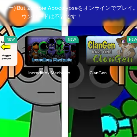
ランキー) But Zombie Apocalypseをオンラインでプレイ
ウンロードは不要です！
NEW
NEW
NE
Incredibox Mechanic
ClanGen