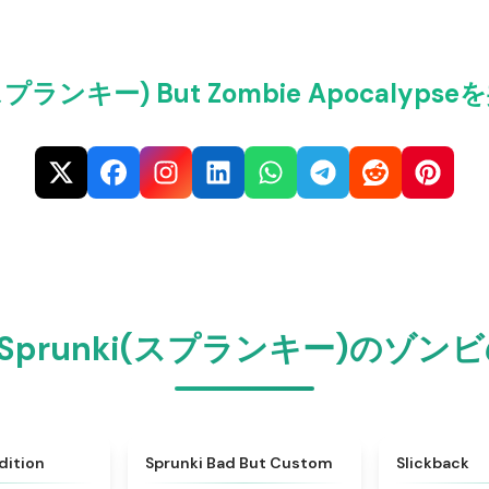
スプランキー) But Zombie Apocaly
っとSprunki(スプランキー)の
★
5
★
4.5
dition
Sprunki Bad But Custom
Slickback