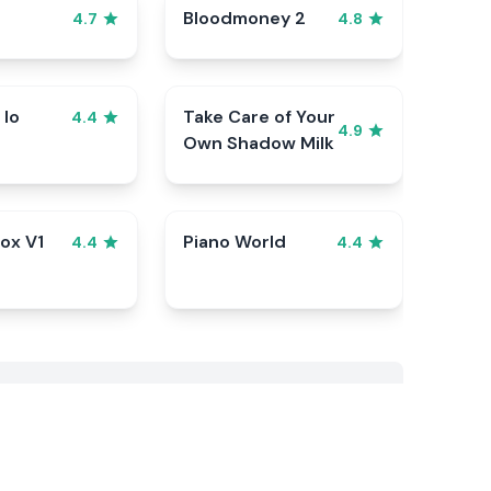
Bloodmoney 2
4.7
4.8
Io
Take Care of Your
4.4
4.9
Own Shadow Milk
ox V1
Piano World
4.4
4.4