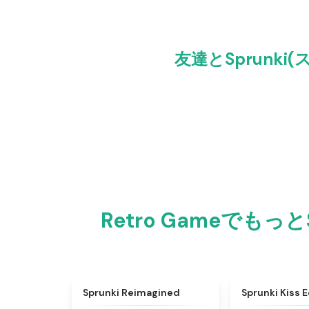
友達とSprunki(
Retro Gameでも
★
4.3
Sprunki Reimagined
Sprunki Kiss E