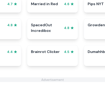
Married in Red
Pips NYT
4.7
4.6
SpacedOut
Growden 
4.8
4.8
Incredibox
Brainrot Clicker
Dumahhb
4.4
4.5
Advertisement