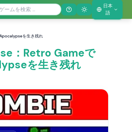
日本
Help
Theme
語
e Apocalypseを生き残れ
pse：Retro Gameで
calypseを生き残れ