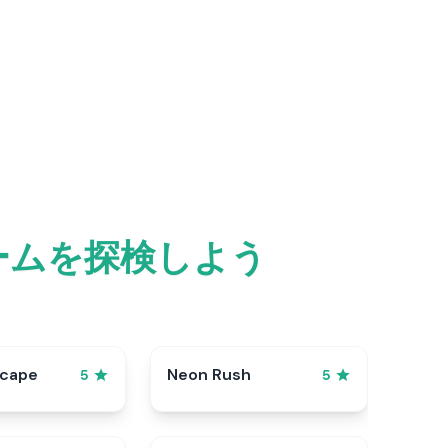
ゲームを探検しよう
scape
Neon Rush
5
5