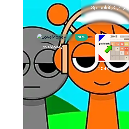
Sprunki(スプ
NEW
LoveMoney
2048