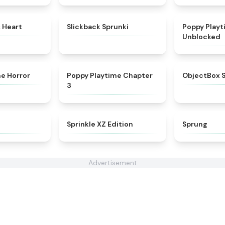
★
4.9
★
4.7
& Heart
Slickback Sprunki
Poppy Play
Unblocked
★
4.3
★
4.7
me Horror
Poppy Playtime Chapter
ObjectBox 
3
★
5
★
4.3
Sprinkle XZ Edition
Sprung
Advertisement