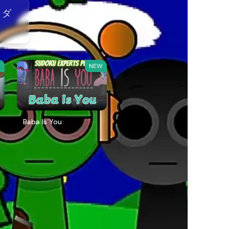
。ダ
W
NEW
Baba Is You