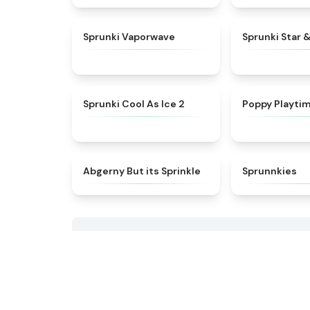
★
4.5
Sprunki Vaporwave
Sprunki Star 
★
4.8
Sprunki Cool As Ice 2
Poppy Playti
★
4.5
Abgerny But its Sprinkle
Sprunnkies