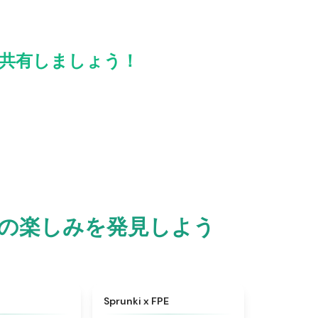
pseを共有しましょう！
ゾンビの楽しみを発見しよう
★
4.3
★
4.7
Sprunki x FPE