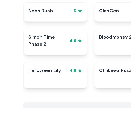
Neon Rush
ClanGen
5
Simon Time
Bloodmoney 
4.6
Phase 2
Halloween Lily
Chiikawa Puzz
4.8