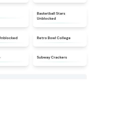
★
4.9
★
4.5
Basketball Stars
Unblocked
★
4.9
★
4.8
 Unblocked
Retro Bowl College
★
4.9
★
4.8
e
Subway Crackers