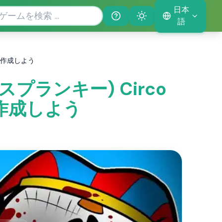
日本
Help
Theme
語
ートを作成しよう
ki(スプランキー) Circo
を作成しよう