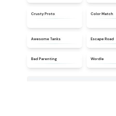
★
4.8
Crusty Proto
Color Match
★
4.5
Awesome Tanks
Escape Road
★
5
Bad Parenting
Wordle