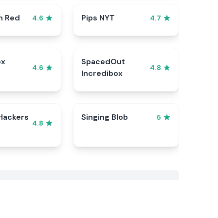
n Red
Pips NYT
4.6
4.7
ox
SpacedOut
4.6
4.8
Incredibox
Hackers
Singing Blob
5
4.8