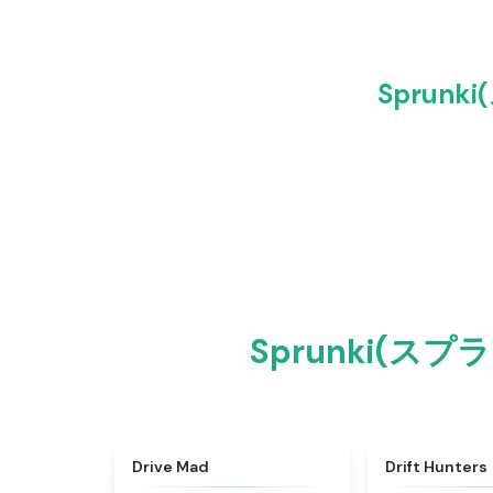
Sprunk
Sprunki(スプ
★
4.5
Drive Mad
Drift Hunters