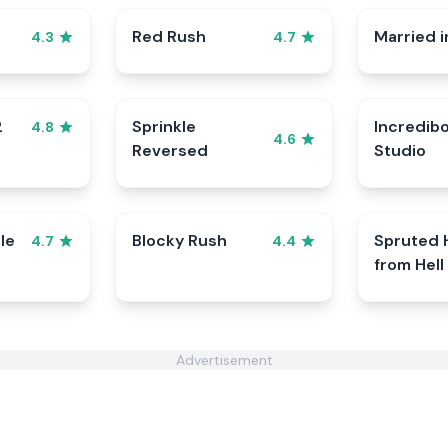
Red Rush
Married i
4.3
4.7
2
Sprinkle
Incredib
4.8
4.6
Reversed
Studio
le
Blocky Rush
Spruted 
4.7
4.4
from Hell
Advertisement