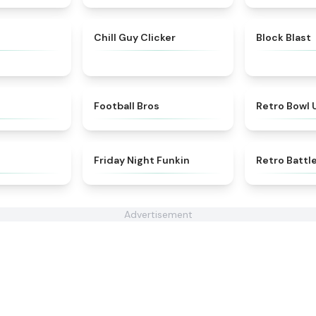
★
5
★
4.3
Chill Guy Clicker
Block Blast
★
4.5
★
4.2
Football Bros
Retro Bowl
★
5
★
4.5
Friday Night Funkin
Retro Battl
Advertisement