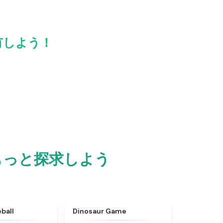
と共有しよう！
世界をもっと探求しよう
★
4.6
★
4.9
ball
Dinosaur Game