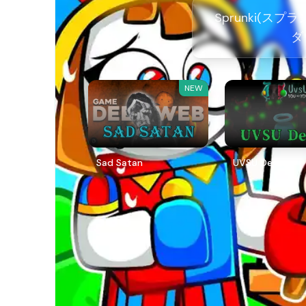
Sprunki(スプラン
ダ
NEW
Sad Satan
UVSU Demo