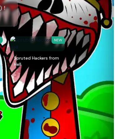
イ)！
W
NEW
Spruted Hackers from
Hell