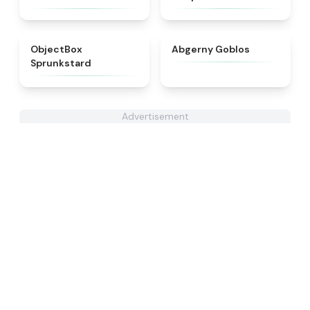
★
4.6
★
4.8
ObjectBox
Abgerny Goblos
Sprunkstard
Advertisement