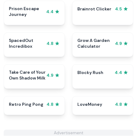
Prison Escape
Brainrot Clicker
4.5
4.4
Journey
SpacedOut
Grow A Garden
4.8
4.9
Incredibox
Calculator
Take Care of Your
Blocky Rush
4.4
4.9
Own Shadow Milk
Retro Ping Pong
LoveMoney
4.8
4.8
Advertisement