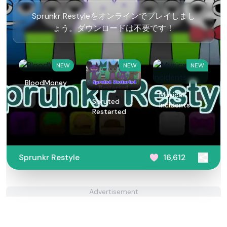
Sprunkr Restyleをオンラインでプレイしまし
ょう。ダウンロードは不要です！
NEW
NEW
NEW
BloodMoney
Musical
Spruted
Incidents
Restarted
Sprunkr Restyle
16,612
Advertisement