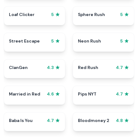
Loaf Clicker
Sphere Rush
5
5
Street Escape
Neon Rush
5
5
ClanGen
Red Rush
4.3
4.7
Married in Red
Pips NYT
4.6
4.7
Baba Is You
Bloodmoney 2
4.7
4.8