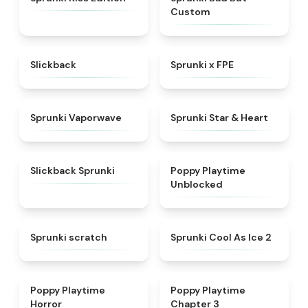
Custom
★
4.3
★
4.7
Slickback
Sprunki x FPE
★
4.5
★
4.9
Sprunki Vaporwave
Sprunki Star & Heart
★
4.7
★
4.5
Slickback Sprunki
Poppy Playtime
Unblocked
★
4.3
★
4.8
Sprunki scratch
Sprunki Cool As Ice 2
★
4.3
★
4.7
Poppy Playtime
Poppy Playtime
Horror
Chapter 3