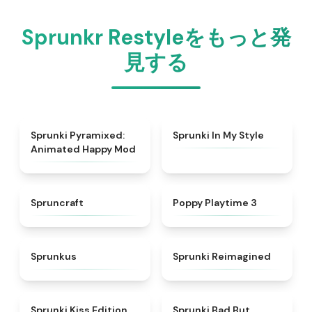
Sprunkr Restyleをもっと発
見する
★
5
★
4.5
Sprunki Pyramixed:
Sprunki In My Style
Animated Happy Mod
★
4.9
★
4.5
Spruncraft
Poppy Playtime 3
★
4.7
★
4.3
Sprunkus
Sprunki Reimagined
★
5
★
4.5
Sprunki Kiss Edition
Sprunki Bad But