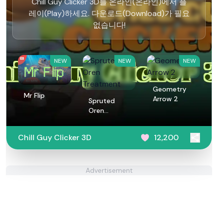
Chill Guy Clicker 3D를 온라인(온라인)에서 플
레이(Play)하세요. 다운로드(Download)가 필요
없습니다!
NEW
NEW
NEW
Geometry
Mr Flip
Arrow 2
Spruted
Oren
Treatment
Chill Guy Clicker 3D
12,200
Advertisement