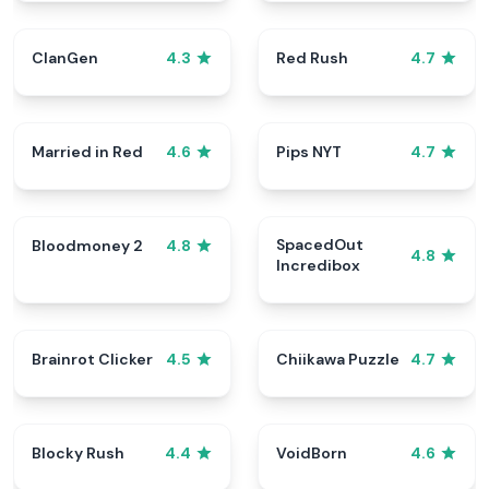
ClanGen
Red Rush
4.3
4.7
Married in Red
Pips NYT
4.6
4.7
SpacedOut
Bloodmoney 2
4.8
4.8
Incredibox
Brainrot Clicker
Chiikawa Puzzle
4.5
4.7
Blocky Rush
VoidBorn
4.4
4.6