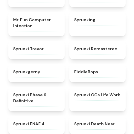
★
5
★
4.6
Mr. Fun Computer
Sprunking
Infection
★
4.7
★
4.5
Sprunki Trevor
Sprunki Remastered
★
4.7
★
4.3
Sprunkgerny
FiddleBops
★
4.7
★
4.7
Sprunki Phase 6
Sprunki OCs Life Work
Definitive
★
4.6
★
5
Sprunki FNAF 4
Sprunki Death Near