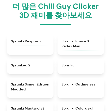
더 많은 Chill Guy Clicker
3D 재미를 찾아보세요
★
4.6
★
4.7
Sprunki Resprunk
Sprunki Phase 3
Padek Man
★
4.5
★
4.8
Sprunked 2
Sprinku
★
4.8
★
4.8
Sprunki Sinner Edition
Sprunki Outlineless
Modded
★
4.8
★
4.3
Sprunki Mustard v2
Sprunki Colordex!