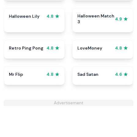
Halloween Match
Halloween Lily
4.8
4.9
3
Retro Ping Pong
LoveMoney
4.8
4.8
Mr Flip
Sad Satan
4.8
4.6
Advertisement