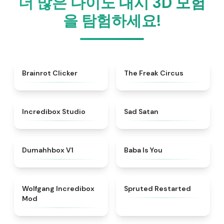
더 많은 다이노 대시 3D 모험
을 탐험하세요!
★
4.5
★
4.7
Brainrot Clicker
The Freak Circus
★
4.6
★
4.6
Incredibox Studio
Sad Satan
★
4.4
★
4.7
Dumahhbox V1
Baba Is You
★
4.4
★
4.4
Wolfgang Incredibox
Spruted Restarted
Mod