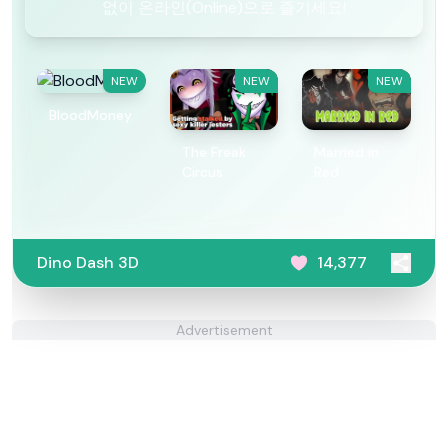
없이 온라인(Online)으로 즐기세요!
NEW
NEW
NEW
BloodMoney
The Freak
Married in
Circus
Red
Dino Dash 3D
14,377
Advertisement