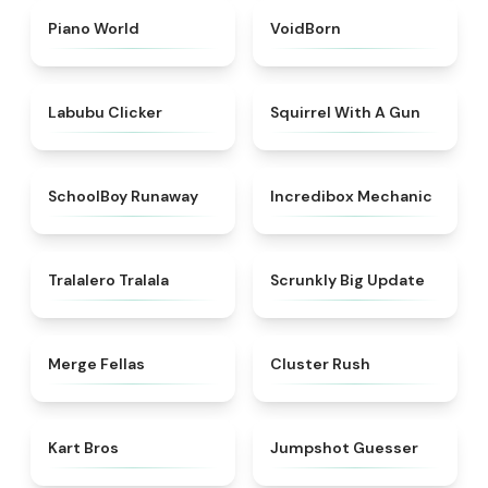
★
4.4
★
4.6
Piano World
VoidBorn
★
5
★
4.9
Labubu Clicker
Squirrel With A Gun
★
4.7
★
4.5
SchoolBoy Runaway
Incredibox Mechanic
★
4.6
★
4.9
Tralalero Tralala
Scrunkly Big Update
★
4.5
★
4.6
Merge Fellas
Cluster Rush
★
4.3
★
4.7
Kart Bros
Jumpshot Guesser