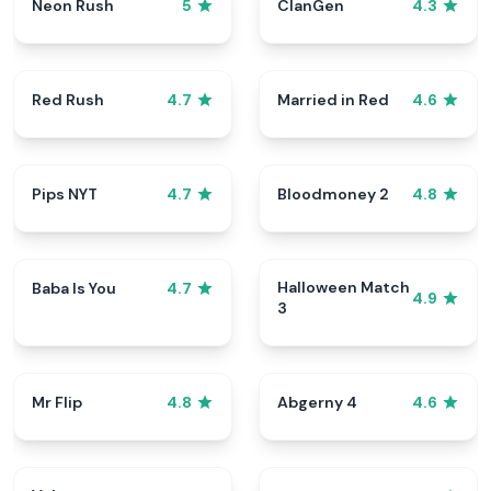
Neon Rush
ClanGen
5
4.3
Red Rush
Married in Red
4.7
4.6
Pips NYT
Bloodmoney 2
4.7
4.8
Halloween Match
Baba Is You
4.7
4.9
3
Mr Flip
Abgerny 4
4.8
4.6