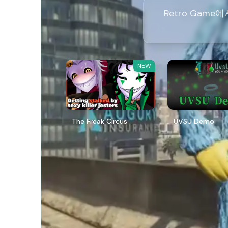
Retro Game에
NEW
The Freak Circus
UVSU Demo