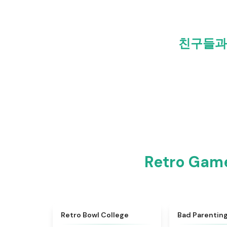
친구들과 함
Retro Ga
★
4.8
Retro Bowl College
Bad Parentin