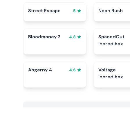
Street Escape
Neon Rush
5
Bloodmoney 2
SpacedOut
4.8
Incredibox
Abgerny 4
Voltage
4.6
Incredibox