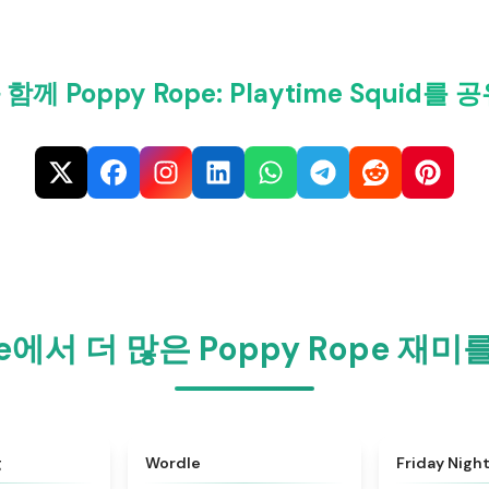
께 Poppy Rope: Playtime Squid를
me에서 더 많은 Poppy Rope 
★
5
★
5
g
Wordle
Friday Nigh