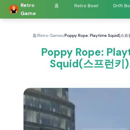
Retro
홈
Retro Bowl
Drift B
Game
홈
/
Retro Games
/
Poppy Rope: Playtime Squi
Poppy Rope: Pla
Squid(스프런