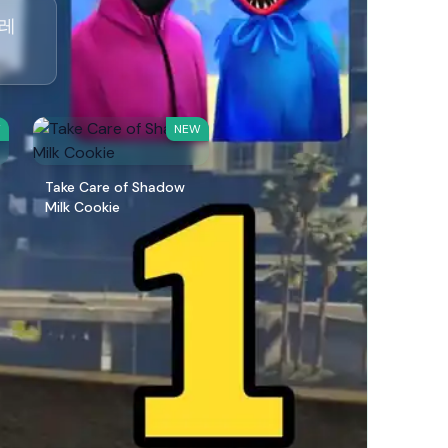
플레
W
NEW
Take Care of Shadow
Milk Cookie