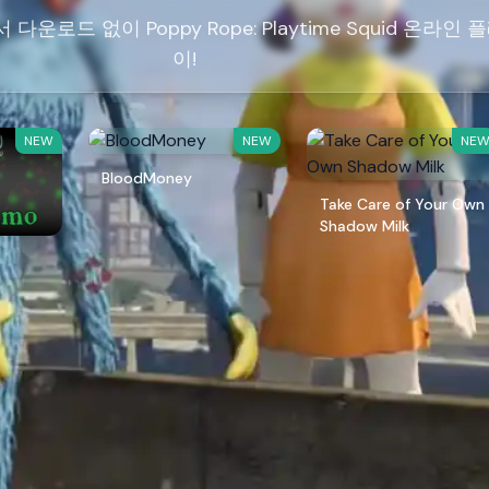
서 다운로드 없이 Poppy Rope: Playtime Squid 온라인 
이!
NEW
NEW
NE
BloodMoney
Take Care of Your Own
Shadow Milk