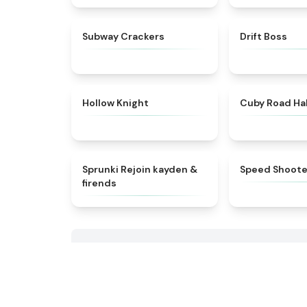
★
4.8
Subway Crackers
Drift Boss
★
4.4
Hollow Knight
Cuby Road Ha
★
4.5
Sprunki Rejoin kayden &
Speed Shoote
firends