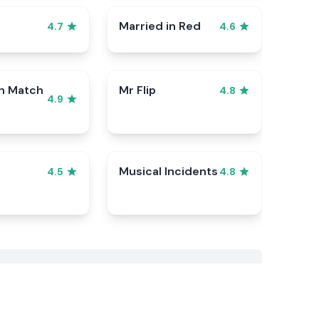
Married in Red
4.7
4.6
n Match
Mr Flip
4.8
4.9
Musical Incidents
4.5
4.8