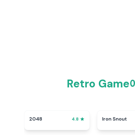
Retro Ga
2048
Iron Snout
4.8