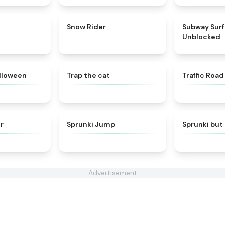
★
4.1
★
4.1
Snow Rider
Subway Surf
Unblocked
★
4.6
★
4.6
lloween
Trap the cat
Traffic Road
★
4.7
★
4.6
r
Sprunki Jump
Sprunki but
Advertisement