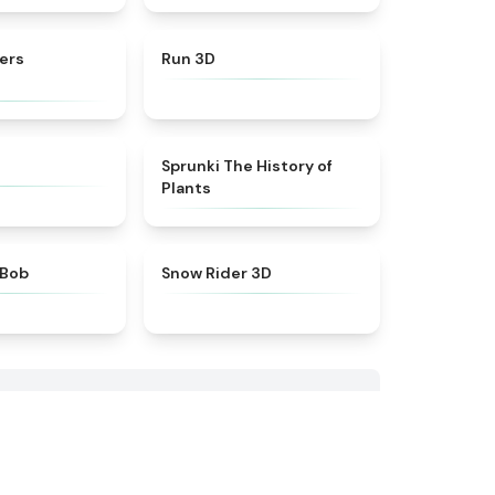
★
4.4
★
4.8
ers
Run 3D
★
4.3
★
4.9
Sprunki The History of
Plants
★
4.6
★
4.9
 Bob
Snow Rider 3D