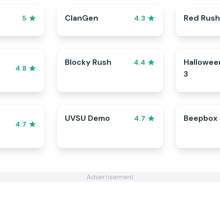
ClanGen
Red Rush
5
4.3
Blocky Rush
Hallowee
4.4
4.8
3
UVSU Demo
Beepbox
4.7
4.7
Advertisement