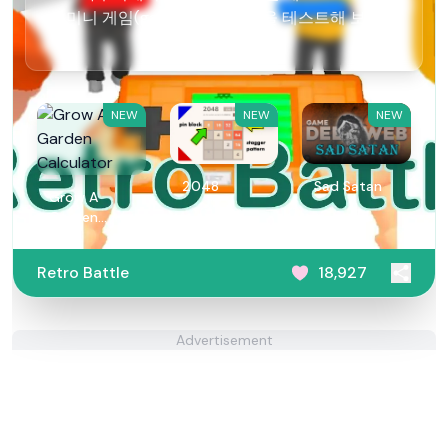
미니 게임(games)에서 실력을 테스트해 보세
요!
NEW
NEW
NEW
2048
Sad Satan
Grow A
Garden
Calculator
Retro Battle
18,927
Advertisement