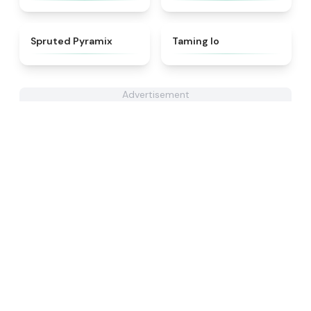
★
4.8
★
4.7
Spruted Pyramix
Taming Io
Advertisement