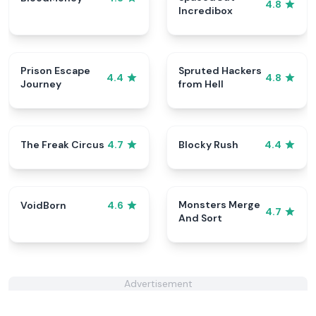
4.8
Incredibox
Prison Escape
Spruted Hackers
4.4
4.8
Journey
from Hell
The Freak Circus
Blocky Rush
4.7
4.4
Monsters Merge
VoidBorn
4.6
4.7
And Sort
Advertisement