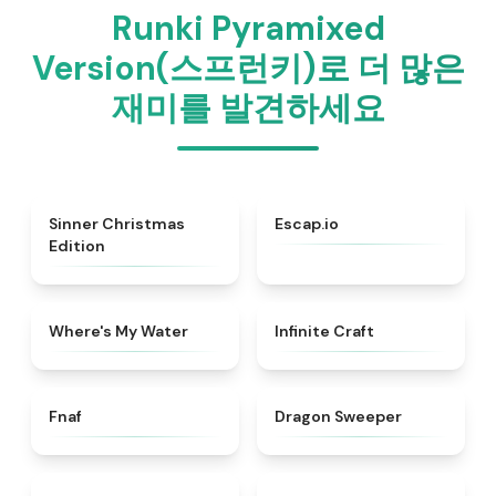
Runki Pyramixed
Version(스프런키)로 더 많은
재미를 발견하세요
★
5
★
4.7
Sinner Christmas
Escap.io
Edition
★
4.4
★
4.4
Where's My Water
Infinite Craft
★
4.4
★
4.5
Fnaf
Dragon Sweeper
★
4.6
★
4.4