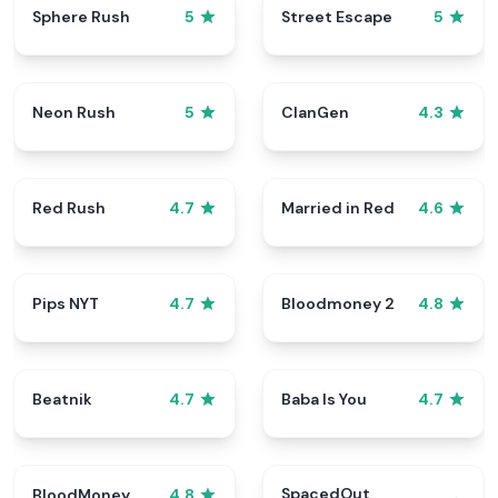
Sphere Rush
Street Escape
5
5
Neon Rush
ClanGen
5
4.3
Red Rush
Married in Red
4.7
4.6
Pips NYT
Bloodmoney 2
4.7
4.8
Beatnik
Baba Is You
4.7
4.7
SpacedOut
BloodMoney
4.8