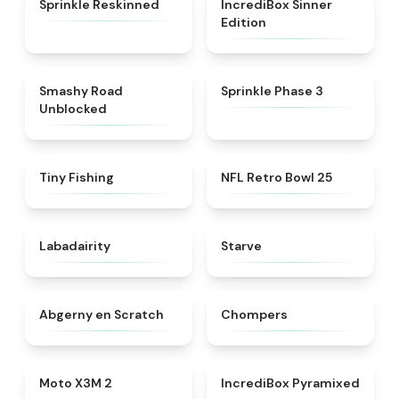
Sprinkle Reskinned
IncrediBox Sinner
Edition
★
5
★
5
Smashy Road
Sprinkle Phase 3
Unblocked
★
4.6
★
4.5
Tiny Fishing
NFL Retro Bowl 25
★
4.4
★
4.8
Labadairity
Starve
★
4.8
★
4.5
Abgerny en Scratch
Chompers
★
4.5
★
4.8
Moto X3M 2
IncrediBox Pyramixed