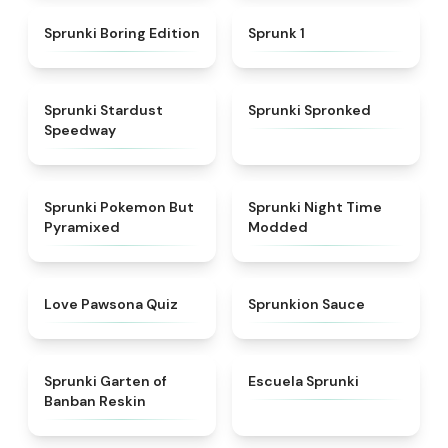
★
4.5
★
4.5
Sprunki Boring Edition
Sprunk 1
★
4.4
★
4.5
Sprunki Stardust
Sprunki Spronked
Speedway
★
4.4
★
4.4
Sprunki Pokemon But
Sprunki Night Time
Pyramixed
Modded
★
4.9
★
4.8
Love Pawsona Quiz
Sprunkion Sauce
★
4.5
★
4.7
Sprunki Garten of
Escuela Sprunki
Banban Reskin