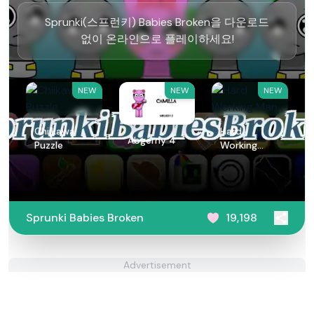
Sprunki(스프런키) Babies Broken을 다운로드
없이 온라인으로 플레이하세요!
NEW
NEW
NEW
Chiikawa
Hard
Abgerny 4
Puzzle
Working
Man
Sprunki Babies Broken
19,198
Advertisement