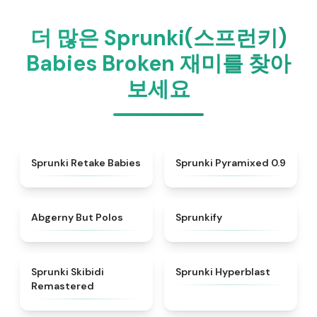
더 많은 Sprunki(스프런키)
Babies Broken 재미를 찾아
보세요
★
4.7
★
4.9
Sprunki Retake Babies
Sprunki Pyramixed 0.9
★
4.9
★
4.9
Abgerny But Polos
Sprunkify
★
5
★
4.4
Sprunki Skibidi
Sprunki Hyperblast
Remastered