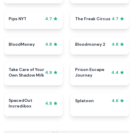
Pips NYT
The Freak Circus
4.7
4.7
BloodMoney
Bloodmoney 2
4.8
4.8
Take Care of Your
Prison Escape
4.9
4.4
Own Shadow Milk
Journey
SpacedOut
Splatoon
4.6
4.8
Incredibox