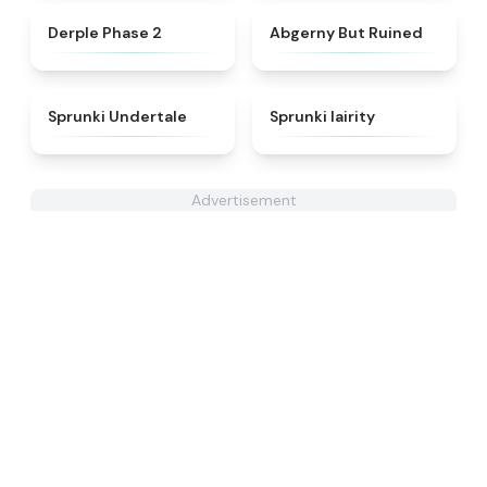
★
4.6
★
4.6
Derple Phase 2
Abgerny But Ruined
★
4.6
★
4.3
Sprunki Undertale
Sprunki lairity
Advertisement