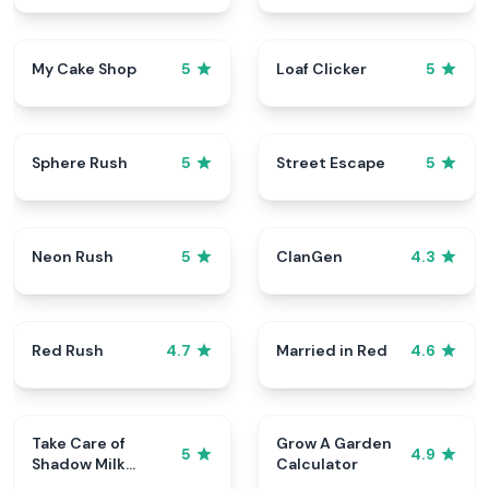
My Cake Shop
Loaf Clicker
5
5
Sphere Rush
Street Escape
5
5
Neon Rush
ClanGen
5
4.3
Red Rush
Married in Red
4.7
4.6
Take Care of
Grow A Garden
5
4.9
Shadow Milk
Calculator
Cookie