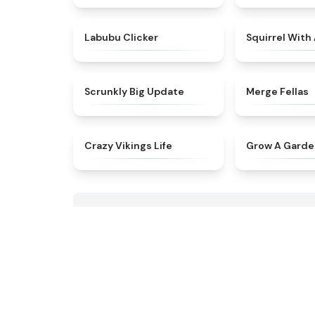
★
5
Labubu Clicker
Squirrel With
★
4.9
Scrunkly Big Update
Merge Fellas
★
4.5
Crazy Vikings Life
Grow A Gard