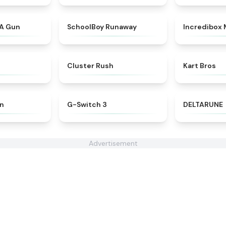
★
4.9
★
4.7
 A Gun
SchoolBoy Runaway
Incredibox
★
4.5
★
4.6
Cluster Rush
Kart Bros
★
4.4
★
4.3
en
G-Switch 3
DELTARUNE
Advertisement