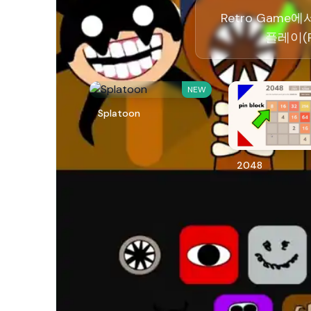
Retro Game에
플레이(P
NEW
Splatoon
2048