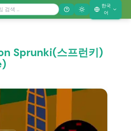
한국
Help
Theme
어
 on Sprunki(스프런키)
e)