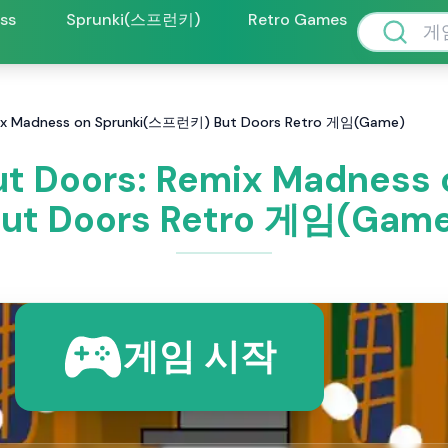
oss
Sprunki(스프런키)
Retro Games
ix Madness on Sprunki(스프런키) But Doors Retro 게임(Game)
t Doors: Remix Madness
ut Doors Retro 게임(Gam
게임 시작