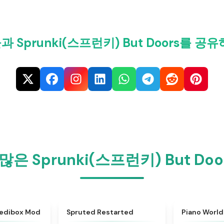
 Sprunki(스프런키) But Doors를 공
 많은 Sprunki(스프런키) But 
★
4.4
★
4.4
redibox Mod
Spruted Restarted
Piano World