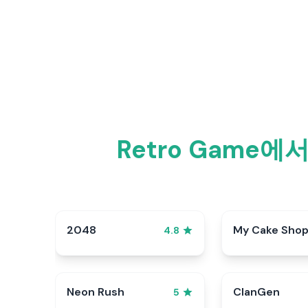
Retro Game
2048
My Cake Sho
4.8
Neon Rush
ClanGen
5