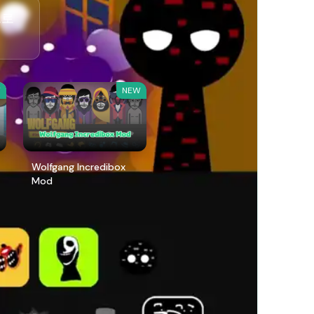
으로
W
NEW
Wolfgang Incredibox
Mod