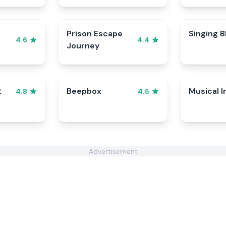
Prison Escape
Singing B
4.6
4.4
Journey
2
Beepbox
Musical I
4.8
4.5
Advertisement