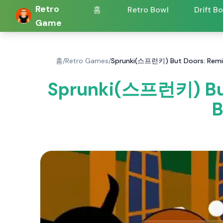
Retro
홈
Retro Bowl
Drift B
Game
홈
/
Retro Games
/
Sprunki(스프런키) But Doors: Rem
Sprunki(스프런키) Bu
B