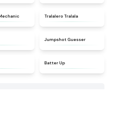
★
4.5
★
4.6
 Mechanic
Tralalero Tralala
★
4.3
★
4.7
Jumpshot Guesser
★
4.9
★
4.7
Batter Up