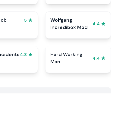
lob
Wolfgang
5
4.4
Incredibox Mod
ncidents
Hard Working
4.8
4.4
Man