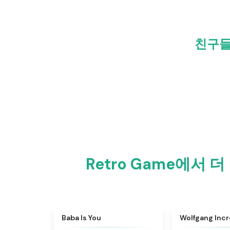
친구들과
Retro Game에서 더
★
4.7
Baba Is You
Wolfgang Inc