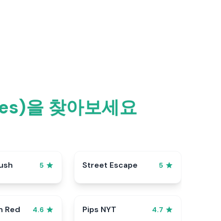
mes)을 찾아보세요
ush
Street Escape
5
5
n Red
Pips NYT
4.6
4.7