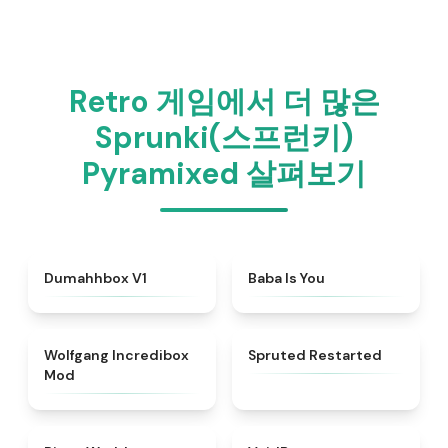
Retro 게임에서 더 많은
Sprunki(스프런키)
Pyramixed 살펴보기
★
4.4
★
4.7
Dumahhbox V1
Baba Is You
★
4.4
★
4.4
Wolfgang Incredibox
Spruted Restarted
Mod
★
4.4
★
4.6