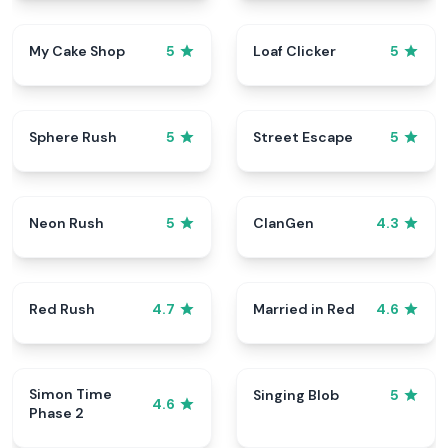
My Cake Shop
Loaf Clicker
5
5
Sphere Rush
Street Escape
5
5
Neon Rush
ClanGen
5
4.3
Red Rush
Married in Red
4.7
4.6
Simon Time
Singing Blob
5
4.6
Phase 2