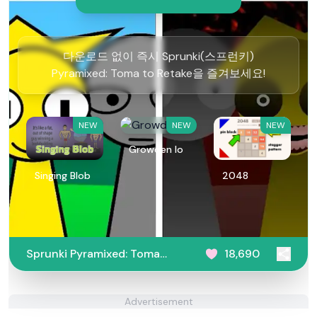
다운로드 없이 즉시 Sprunki(스프런키)
Pyramixed: Toma to Retake을 즐겨보세요!
NEW
NEW
NEW
Growden Io
Singing Blob
2048
Sprunki Pyramixed: Toma
18,690
to Retake
Advertisement