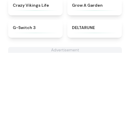
★
4.5
★
4.4
Crazy Vikings Life
Grow A Garden
★
4.3
★
4.9
G-Switch 3
DELTARUNE
Advertisement