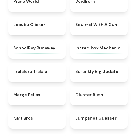
Piano World
VoidBorn
★
5
★
4.9
Labubu Clicker
Squirrel With A Gun
★
4.7
★
4.5
SchoolBoy Runaway
Incredibox Mechanic
★
4.6
★
4.9
Tralalero Tralala
Scrunkly Big Update
★
4.5
★
4.6
Merge Fellas
Cluster Rush
★
4.3
★
4.7
Kart Bros
Jumpshot Guesser