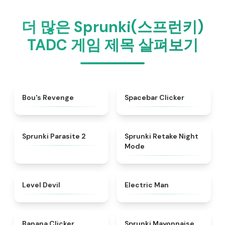
더 많은 Sprunki(스프런키)
TADC 게임 제목 살펴보기
★
4.5
★
4.8
Bou's Revenge
Spacebar Clicker
★
4.9
★
4.4
Sprunki Parasite 2
Sprunki Retake Night
Mode
★
4.9
★
4.9
Level Devil
Electric Man
★
4.4
★
4.7
Banana Clicker
Sprunki Mayonnaise