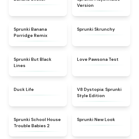
Version
★
4.3
★
4.5
Sprunki Banana
Sprunki Skrunchy
Porridge Remix
★
5
★
4.8
Sprunki But Black
Love Pawsona Test
Lines
★
4.7
★
4.6
Duck Life
V8 Dystopia: Sprunki
Style Edition
★
4.8
★
4.4
Sprunki School House
Sprunki New Look
Trouble Babies 2