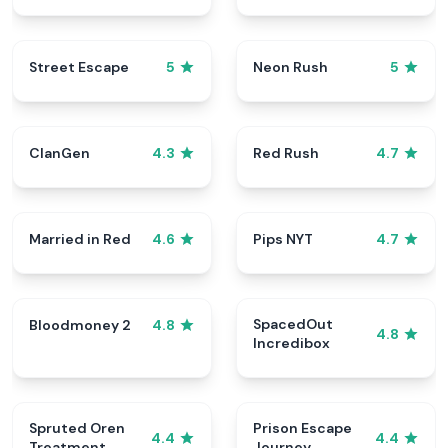
Street Escape
Neon Rush
5
5
ClanGen
Red Rush
4.3
4.7
Married in Red
Pips NYT
4.6
4.7
SpacedOut
Bloodmoney 2
4.8
4.8
Incredibox
Spruted Oren
Prison Escape
4.4
4.4
Treatment
Journey