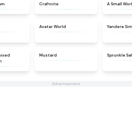
★
4.7
★
4.9
Jam
Craftnite
A Small Wor
★
4.3
★
4.8
Avatar World
Yandere Sim
★
4.6
★
4.4
mixed
Mustard
Sprunkle Sa
n
Advertisement