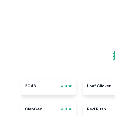
2048
Loaf Clicker
4.8
ClanGen
Red Rush
4.3