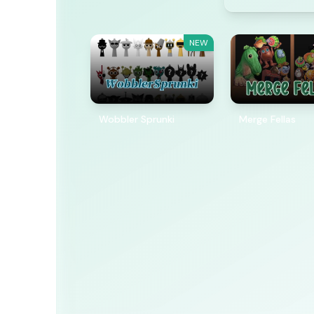
NEW
Wobbler Sprunki
Merge Fellas