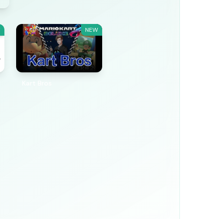
W
NEW
Kart Bros