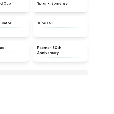
★
4.3
★
4.5
ld Cup
Sprunki Spmerge
★
4.3
★
4.8
ulator
Tube Fall
★
4.8
★
5
lad
Pacman 30th
Anniversary