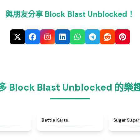
與朋友分享 Block Blast Unblocked！
Block Blast Unblocked 
★
4.9
★
4.9
Battle Karts
Sugar Sugar