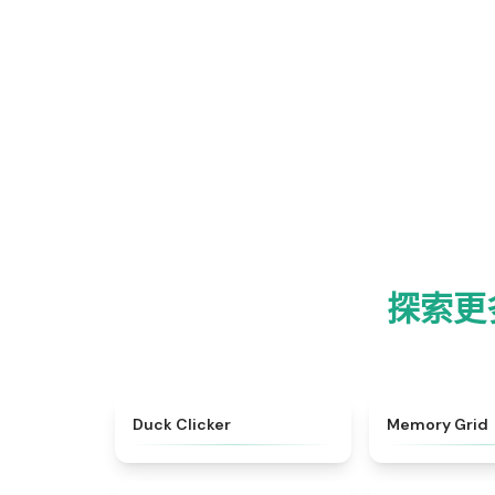
探索更多 
★
4.7
Duck Clicker
Memory Grid