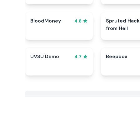
BloodMoney
Spruted Hack
4.8
from Hell
UVSU Demo
Beepbox
4.7