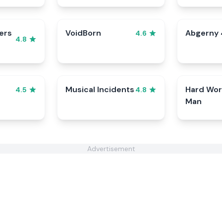
ers
VoidBorn
Abgerny 
4.6
4.8
Musical Incidents
Hard Wor
4.5
4.8
Man
Advertisement