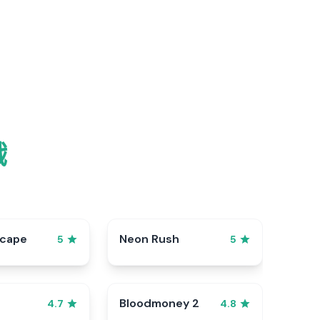
戲
scape
Neon Rush
5
5
Bloodmoney 2
4.7
4.8