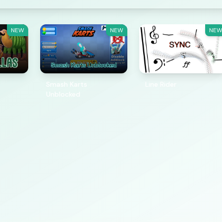
NEW
NEW
NE
Smash Karts
Line Rider
Unblocked