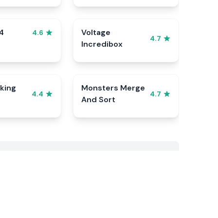
4
Voltage
4.6
4.7
Incredibox
king
Monsters Merge
4.4
4.7
And Sort