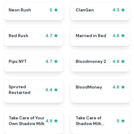
Neon Rush
ClanGen
5
4.3
Red Rush
Married in Red
4.7
4.6
Pips NYT
Bloodmoney 2
4.7
4.8
Spruted
BloodMoney
4.8
4.4
Restarted
Take Care of Your
Take Care of
4.9
5
Own Shadow Milk
Shadow Milk
Cookie