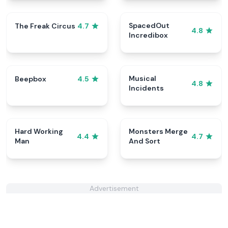
SpacedOut
The Freak Circus
4.7
4.8
Incredibox
Musical
Beepbox
4.5
4.8
Incidents
Hard Working
Monsters Merge
4.4
4.7
Man
And Sort
Advertisement