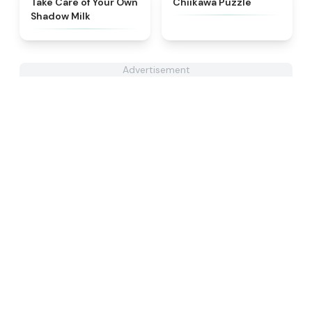
Take Care of Your Own
Chiikawa Puzzle
Shadow Milk
Advertisement