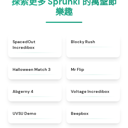
探索更多 Sprunki 的萬聖節
樂趣
★
4.8
★
4.4
SpacedOut
Blocky Rush
Incredibox
★
4.9
★
4.8
Halloween Match 3
Mr Flip
★
4.6
★
4.7
Abgerny 4
Voltage Incredibox
★
4.7
★
4.5
UVSU Demo
Beepbox