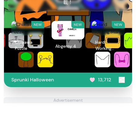
載！
NEW
NEW
NEW
Chiikawa
Hard
Abgerny 4
Puzzle
Working
Man
Sprunki Halloween
13,712
Advertisement