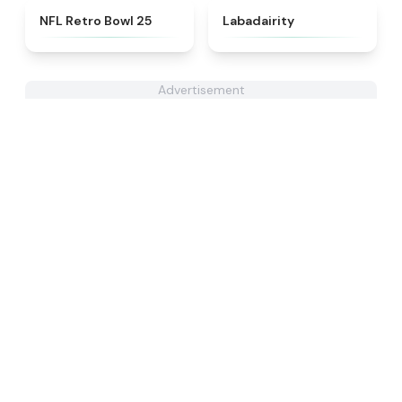
★
4.5
★
4.4
NFL Retro Bowl 25
Labadairity
Advertisement