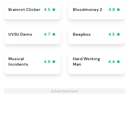
Brainrot Clicker
Bloodmoney 2
4.5
4.8
UVSU Demo
Beepbox
4.7
4.5
Musical
Hard Working
4.8
4.4
Incidents
Man
Advertisement