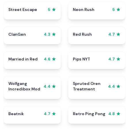
Street Escape
Neon Rush
5
5
ClanGen
Red Rush
4.3
4.7
Married in Red
Pips NYT
4.6
4.7
Wolfgang
Spruted Oren
4.4
4.4
Incredibox Mod
Treatment
Beatnik
Retro Ping Pong
4.7
4.8