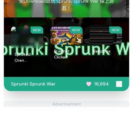
免Download遊玩 Sprunki Sprunk War 線上遊
戲！
NEW
NEW
NEW
Brainrot
Beepbox
Spruted
Clicker
Oren
Treatment
Sprunki Sprunk War
16,994
Advertisement