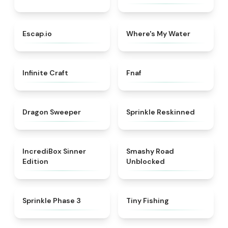
★
4.7
★
4.4
Escap.io
Where's My Water
★
4.4
★
4.4
Infinite Craft
Fnaf
★
4.5
★
4.6
Dragon Sweeper
Sprinkle Reskinned
★
4.4
★
5
IncrediBox Sinner
Smashy Road
Edition
Unblocked
★
5
★
4.6
Sprinkle Phase 3
Tiny Fishing