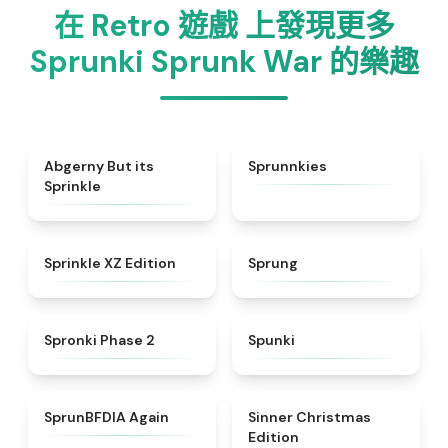
在 Retro 遊戲 上發現更多
Sprunki Sprunk War 的樂趣
★
4.5
★
5
Abgerny But its
Sprunnkies
Sprinkle
★
4.3
★
4.8
Sprinkle XZ Edition
Sprung
★
4.5
★
4.7
Spronki Phase 2
Spunki
★
4.4
★
5
SprunBFDIA Again
Sinner Christmas
Edition