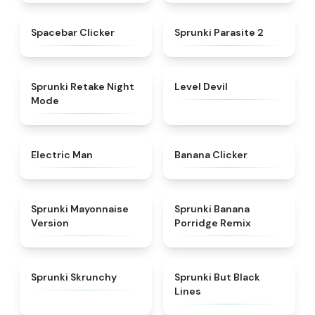
★
4.8
★
4.9
Spacebar Clicker
Sprunki Parasite 2
★
4.4
★
4.9
Sprunki Retake Night
Level Devil
Mode
★
4.9
★
4.4
Electric Man
Banana Clicker
★
4.7
★
4.3
Sprunki Mayonnaise
Sprunki Banana
Version
Porridge Remix
★
4.5
★
5
Sprunki Skrunchy
Sprunki But Black
Lines