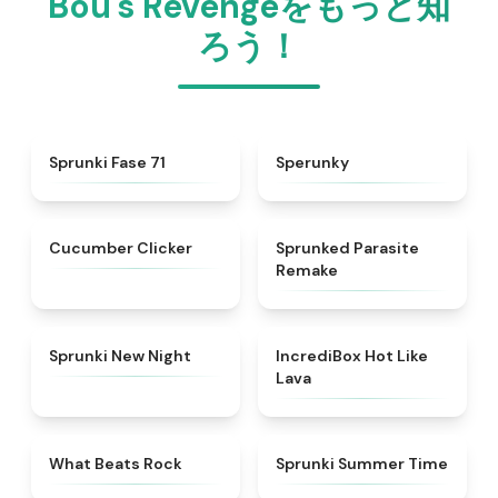
Bou's Revengeをもっと知
ろう！
★
4.8
★
4.8
Sprunki Fase 71
Sperunky
★
4.6
★
4.6
Cucumber Clicker
Sprunked Parasite
Remake
★
4.8
★
4.6
Sprunki New Night
IncrediBox Hot Like
Lava
★
4.7
★
4.9
What Beats Rock
Sprunki Summer Time