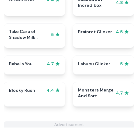
4.8
Incredibox
Take Care of
Brainrot Clicker
4.5
5
Shadow Milk
Cookie
Baba Is You
Labubu Clicker
4.7
5
Monsters Merge
Blocky Rush
4.4
4.7
And Sort
Advertisement