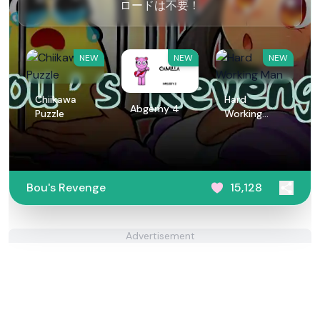
ロードは不要！
NEW
NEW
NEW
Chiikawa
Hard
Abgerny 4
Puzzle
Working
Man
Bou's Revenge
15,128
Advertisement