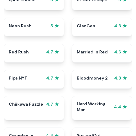
Neon Rush
ClanGen
5
4.3
Red Rush
Married in Red
4.7
4.6
Pips NYT
Bloodmoney 2
4.7
4.8
Hard Working
Chiikawa Puzzle
4.7
4.4
Man
SpacedOut
Growden Io
4.4