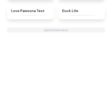
★
4.8
★
4.7
Love Pawsona Test
Duck Life
Advertisement