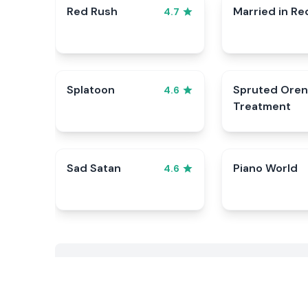
Red Rush
Married in Re
4.7
Splatoon
Spruted Oren
4.6
Treatment
Sad Satan
Piano World
4.6