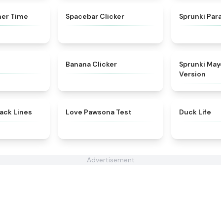
★
4.9
★
4.8
mer Time
Spacebar Clicker
Sprunki Para
★
4.9
★
4.4
Banana Clicker
Sprunki Ma
Version
★
5
★
4.8
lack Lines
Love Pawsona Test
Duck Life
Advertisement