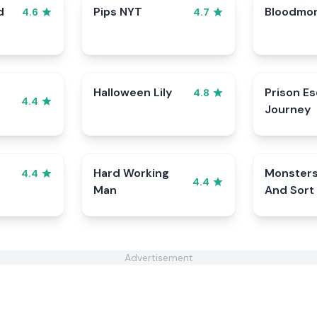
d
Pips NYT
Bloodmo
4.6
4.7
Halloween Lily
Prison E
4.8
4.4
Journey
Hard Working
Monster
4.4
4.4
Man
And Sort
Advertisement