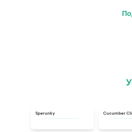
По
У
★
4.8
Sperunky
Cucumber Cli