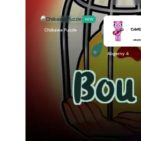
NEW
Chiikawa Puzzle
Abgerny 4