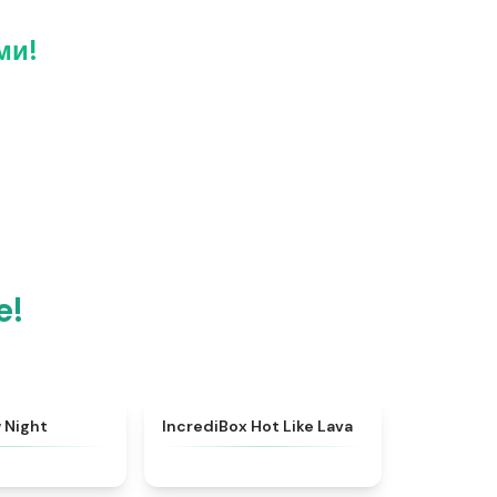
ми!
e!
★
4.8
★
4.6
 Night
IncrediBox Hot Like Lava