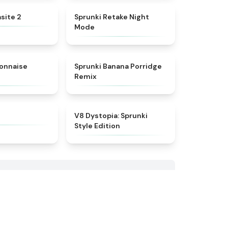
★
4.9
★
4.4
site 2
Sprunki Retake Night
Mode
★
4.7
★
4.3
yonnaise
Sprunki Banana Porridge
Remix
★
4.7
★
4.6
V8 Dystopia: Sprunki
Style Edition