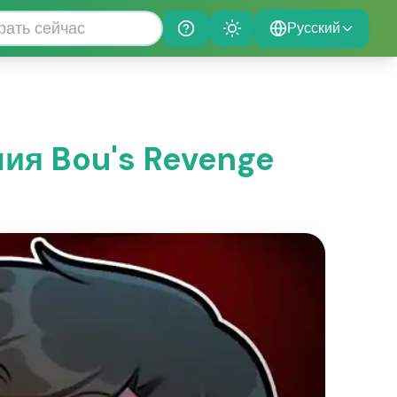
Русский
Help
Theme
ия Bou's Revenge