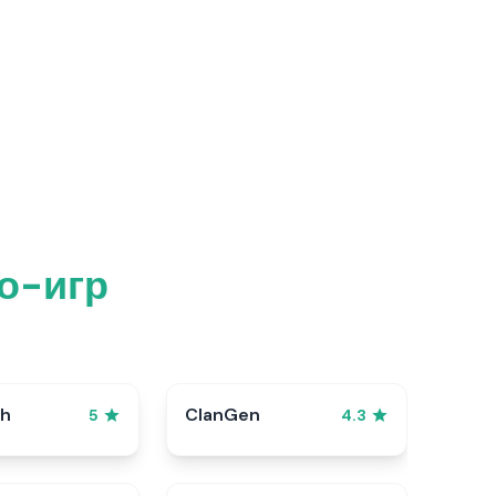
ро-игр
sh
ClanGen
5
4.3