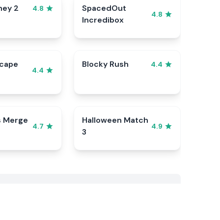
ney 2
SpacedOut
4.8
4.8
Incredibox
scape
Blocky Rush
4.4
4.4
s Merge
Halloween Match
4.7
4.9
3