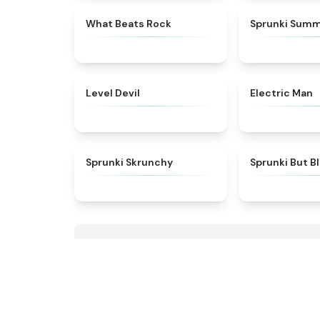
★
4.7
What Beats Rock
Sprunki Sum
★
4.9
Level Devil
Electric Man
★
4.5
Sprunki Skrunchy
Sprunki But B