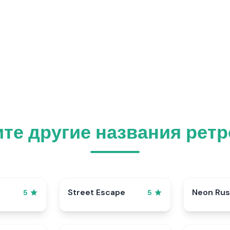
те другие названия рет
Street Escape
Neon Ru
5
5