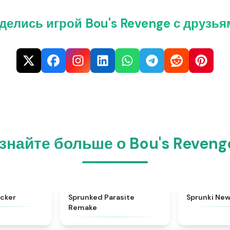
делись игрой Bou's Revenge с друзья
знайте больше о Bou's Reveng
★
4.6
★
4.6
cker
Sprunked Parasite
Sprunki New
Remake