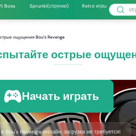
ft Boss
Sprunki(спрунки)
Retro игры
острые ощущения Bou's Revenge
Испытайте острые ощущен
Начать играть
 в Bou's Revenge онлайн, загрузка не требуется!