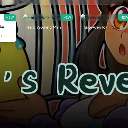
NEW
NEW
NE
Hard Working Man
Growden Io