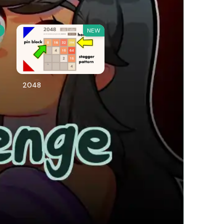
W
NEW
2048