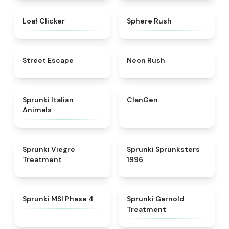
★
5
★
5
Loaf Clicker
Sphere Rush
★
5
★
5
Street Escape
Neon Rush
★
4.7
★
4.3
Sprunki Italian
ClanGen
Animals
★
4.4
★
5
Sprunki Viegre
Sprunki Sprunksters
Treatment
1996
★
4.6
★
4.7
Sprunki MSI Phase 4
Sprunki Garnold
Treatment