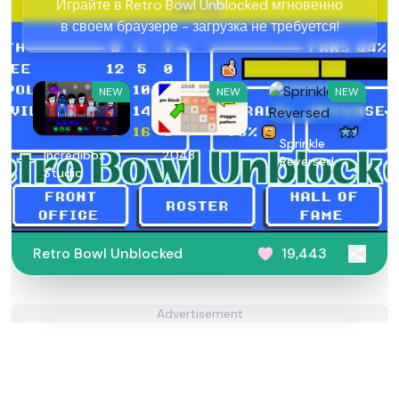
Играйте в Retro Bowl Unblocked мгновенно
в своем браузере - загрузка не требуется!
NEW
NEW
NEW
Sprinkle
Incredibox
2048
Reversed
Studio
Retro Bowl Unblocked
19,443
Advertisement