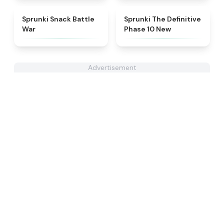
★
4.6
★
4.3
Sprunki Snack Battle
Sprunki The Definitive
War
Phase 10 New
Advertisement