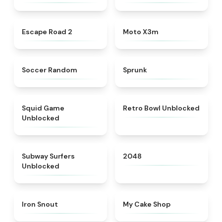
★
4.6
★
4.9
Escape Road 2
Moto X3m
★
4.5
★
4.5
Soccer Random
Sprunk
★
4.4
★
4.9
Squid Game
Retro Bowl Unblocked
Unblocked
★
4.4
★
4.8
Subway Surfers
2048
Unblocked
★
5
★
5
Iron Snout
My Cake Shop