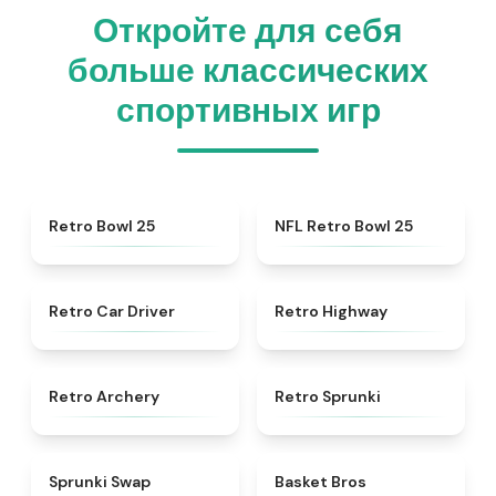
Откройте для себя
больше классических
спортивных игр
★
4.7
★
4.5
Retro Bowl 25
NFL Retro Bowl 25
★
4.4
★
4.8
Retro Car Driver
Retro Highway
★
4.7
★
4.3
Retro Archery
Retro Sprunki
★
4.6
★
4.9
Sprunki Swap
Basket Bros