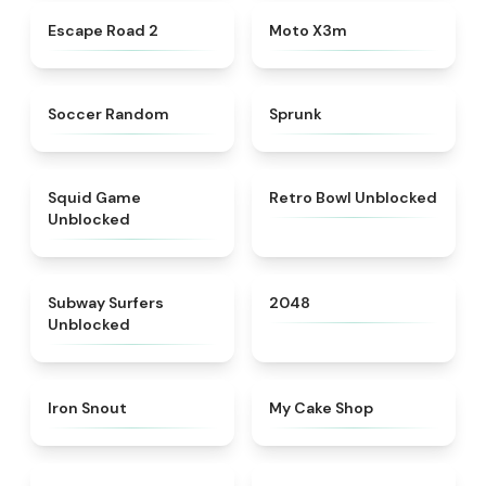
★
4.6
★
4.9
Escape Road 2
Moto X3m
★
4.5
★
4.5
Soccer Random
Sprunk
★
4.4
★
4.9
Squid Game
Retro Bowl Unblocked
Unblocked
★
4.4
★
4.8
Subway Surfers
2048
Unblocked
★
5
★
5
Iron Snout
My Cake Shop
★
5
★
5