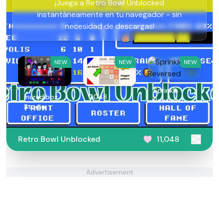
¡Juega a Retro Bowl Unblocked
instantáneamente en tu navegador - sin
necesidad de descargas!
NEW
NEW
NEW
Sprinkle
Incredibox
2048
Reversed
Studio
Retro Bowl Unblocked
11,048
Advertisement