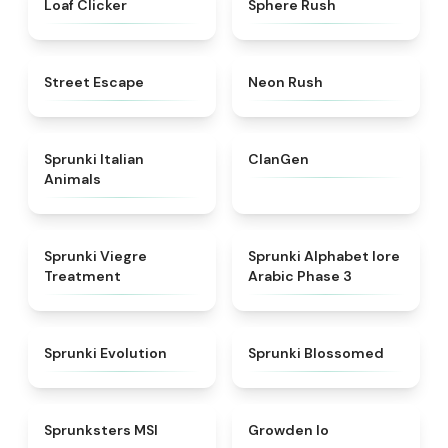
Loaf Clicker
Sphere Rush
★
5
★
5
Street Escape
Neon Rush
★
4.7
★
4.3
Sprunki Italian
ClanGen
Animals
★
4.4
★
4.8
Sprunki Viegre
Sprunki Alphabet lore
Treatment
Arabic Phase 3
★
4.7
★
4.5
Sprunki Evolution
Sprunki Blossomed
★
4.8
★
4.4
Sprunksters MSI
Growden Io