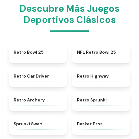
Descubre Más Juegos
Deportivos Clásicos
★
4.7
★
4.5
Retro Bowl 25
NFL Retro Bowl 25
★
4.4
★
4.8
Retro Car Driver
Retro Highway
★
4.7
★
4.3
Retro Archery
Retro Sprunki
★
4.6
★
4.9
Sprunki Swap
Basket Bros