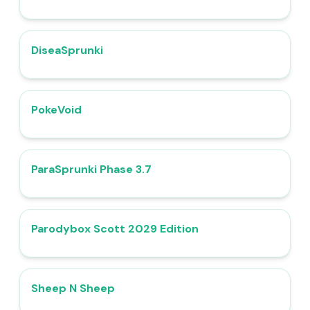
DiseaSprunki
4.6
PokeVoid​
4.6
ParaSprunki Phase 3.7
4.8
Parodybox Scott 2029 Edition
5.0
Sheep N Sheep
4.4