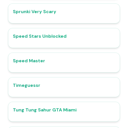
Sprunki Very Scary
4.9
Speed Stars Unblocked
5.0
​​Speed Master
4.8
Timeguessr
4.4
Tung Tung Sahur GTA Miami
4.9