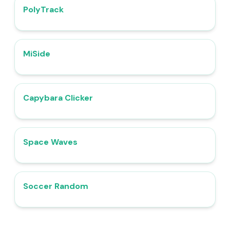
PolyTrack
4.4
MiSide
4.7
Capybara Clicker
4.5
Space Waves
4.4
Soccer Random
4.5