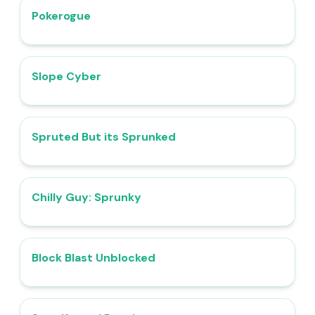
Pokerogue
5.0
​​Slope Cyber
4.6
Spruted But its Sprunked
4.8
Chilly Guy: Sprunky
5.0
Block Blast Unblocked
4.3