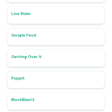
Line Rider
4.5
Google Feud
4.4
Getting Over It
4.6
Poppit​
4.4
BlockBlast2
4.5