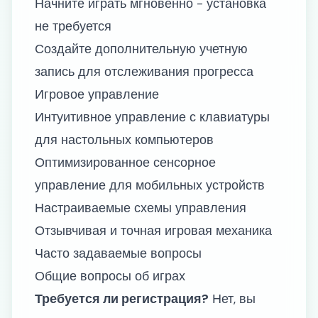
Начните играть мгновенно - установка
не требуется
Создайте дополнительную учетную
запись для отслеживания прогресса
Игровое управление
Интуитивное управление с клавиатуры
для настольных компьютеров
Оптимизированное сенсорное
управление для мобильных устройств
Настраиваемые схемы управления
Отзывчивая и точная игровая механика
Часто задаваемые вопросы
Общие вопросы об играх
Требуется ли регистрация?
Нет, вы