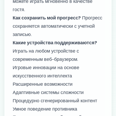
можете играть мгновенно в качестве
гостя.
Как сохранить мой прогресс?
Прогресс
сохраняется автоматически с учетной
записью.
Какие устройства поддерживаются?
Играть на любом устройстве с
современным веб-браузером.
Игровые инновации на основе
искусственного интеллекта
Расширенные возможности
Адаптивные системы сложности
Процедурно сгенерированный контент
Умное поведение противника