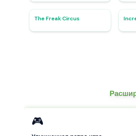
The Freak Circus
Incr
4.7
Расшир
🎮