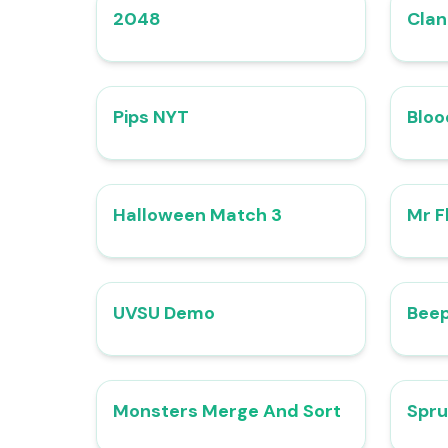
2048
Cla
4.8
Pips NYT
Blo
4.7
Halloween Match 3
Mr F
4.9
UVSU Demo
Bee
4.7
Monsters Merge And Sort
Spru
4.7