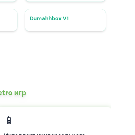
Dumahhbox V1
4.6
4.4
tro игр
📱