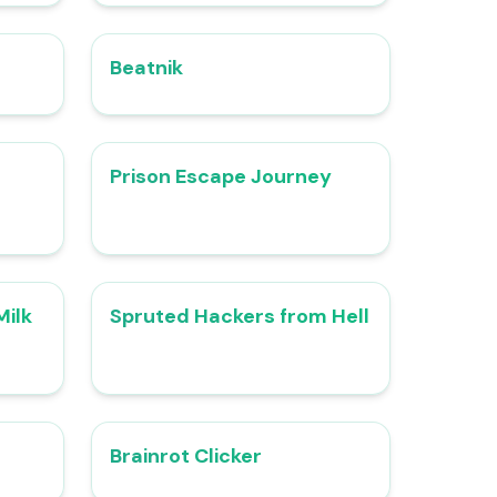
Beatnik
4.8
4.7
Prison Escape Journey
4.4
4.4
Milk
Spruted Hackers from Hell
5.0
4.8
Brainrot Clicker
5.0
4.5