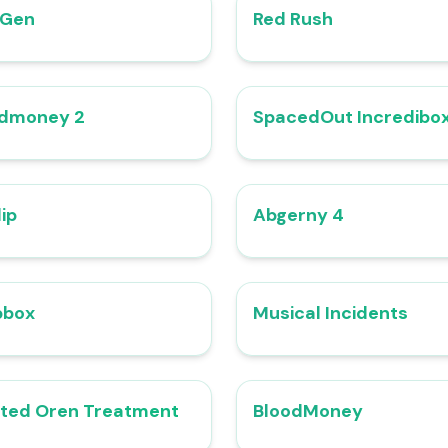
nGen
Red Rush
4.3
odmoney 2
SpacedOut Incredibo
4.8
lip
Abgerny 4
4.8
pbox
Musical Incidents
4.5
ted Oren Treatment
BloodMoney
4.4