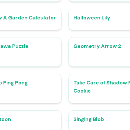
 A Garden Calculator
Halloween Lily
4.9
kawa Puzzle
Geometry Arrow 2
4.7
o Ping Pong
Take Care of Shadow 
4.8
Cookie
toon
Singing Blob
4.6