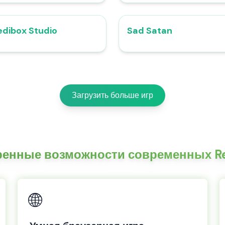
edibox Studio
Sad Satan
4.6
Загрузить больше игр
енные возможности современных Re
🌐