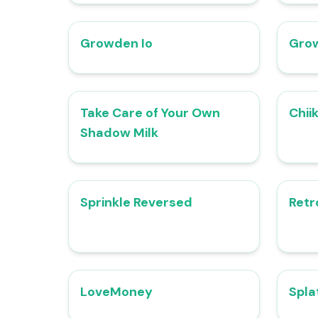
Growden Io
Grow
4.4
Take Care of Your Own
Chii
4.9
Shadow Milk
Sprinkle Reversed
Retr
4.6
LoveMoney
Spla
4.8