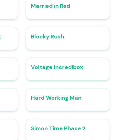
Married in Red
4.7
4.6
x
Blocky Rush
4.8
4.4
Voltage Incredibox
4.6
4.7
Hard Working Man
4.8
4.4
Simon Time Phase 2
4.8
4.6