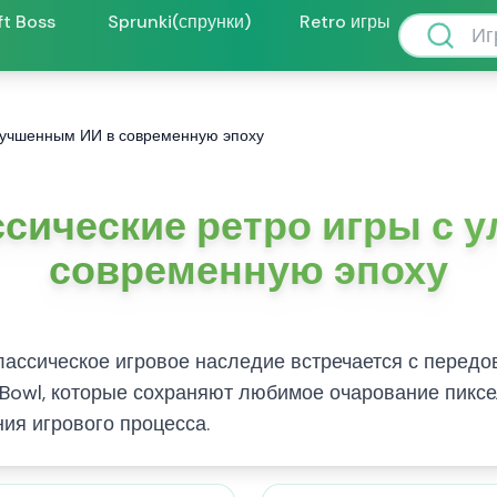
ft Boss
Sprunki(спрунки)
Retro игры
улучшенным ИИ в современную эпоху
ссические ретро игры с 
современную эпоху
 классическое игровое наследие встречается с пере
 Bowl, которые сохраняют любимое очарование пиксе
ия игрового процесса.