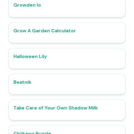
Growden Io
4.4
Grow A Garden Calculator
4.9
Halloween Lily
4.8
Beatnik
4.7
Take Care of Your Own Shadow Milk
4.9
Chiikawa Puzzle
4.7