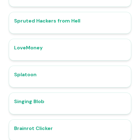
Spruted Hackers from Hell
4.8
LoveMoney
4.8
Splatoon
4.6
Singing Blob
5.0
Brainrot Clicker
4.5