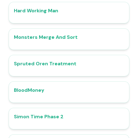
Hard Working Man
4.4
Monsters Merge And Sort
4.7
Spruted Oren Treatment
4.4
BloodMoney
4.8
Simon Time Phase 2
4.6