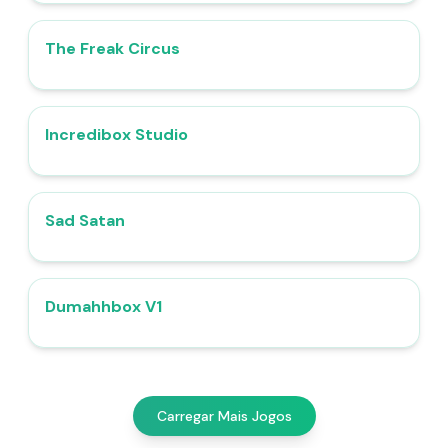
The Freak Circus
4.7
Incredibox Studio
4.6
Sad Satan
4.6
Dumahhbox V1
4.4
Carregar Mais Jogos