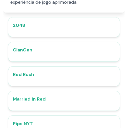
experiência de jogo aprimorada.
2048
4.8
ClanGen
4.3
Red Rush
4.7
Married in Red
4.6
Pips NYT
4.7