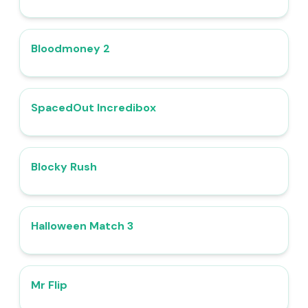
Bloodmoney 2
4.8
SpacedOut Incredibox
4.8
Blocky Rush
4.4
Halloween Match 3
4.9
Mr Flip
4.8