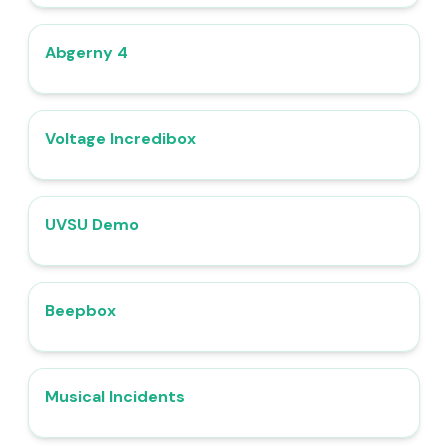
Abgerny 4
4.6
Voltage Incredibox
4.7
UVSU Demo
4.7
Beepbox
4.5
Musical Incidents
4.8