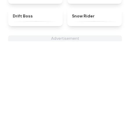
★
4.1
★
4.1
Drift Boss
Snow Rider
Advertisement