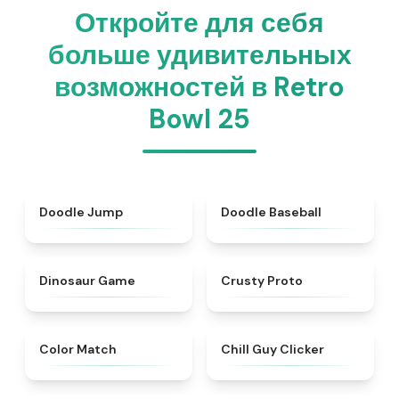
Откройте для себя
больше удивительных
возможностей в Retro
Bowl 25
★
5
★
4.6
Doodle Jump
Doodle Baseball
★
4.9
★
4.8
Dinosaur Game
Crusty Proto
★
5
★
4.3
Color Match
Chill Guy Clicker