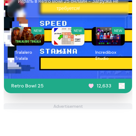
Играть в Retro Bowl 25 онлайн - Загрузка не
требуется!
NEW
NEW
NEW
Tralalero
2048
Incredibox
Tralala
Studio
Retro Bowl 25
12,633
Advertisement