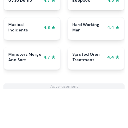
UVSU Demo
Beepbox
4.7
4.5
Musical
Hard Working
4.8
4.4
Incidents
Man
Monsters Merge
Spruted Oren
4.7
4.4
And Sort
Treatment
Advertisement