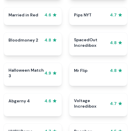
Married in Red
Pips NYT
4.6
4.7
SpacedOut
Bloodmoney 2
4.8
4.8
Incredibox
Halloween Match
Mr Flip
4.8
4.9
3
Voltage
Abgerny 4
4.6
4.7
Incredibox