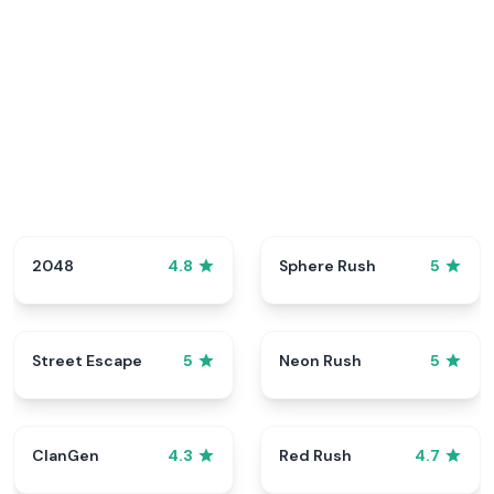
2048
Sphere Rush
4.8
5
Street Escape
Neon Rush
5
5
ClanGen
Red Rush
4.3
4.7