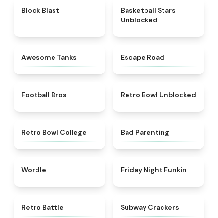
★
4.9
★
4.5
Block Blast
Basketball Stars
Unblocked
★
4.5
★
4.5
Awesome Tanks
Escape Road
★
4.2
★
4.9
Football Bros
Retro Bowl Unblocked
★
4.8
★
5
Retro Bowl College
Bad Parenting
★
5
★
4.5
Wordle
Friday Night Funkin
★
4.9
★
4.8
Retro Battle
Subway Crackers