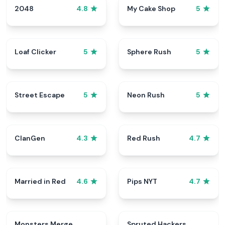
2048
My Cake Shop
4.8
5
Loaf Clicker
Sphere Rush
5
5
Street Escape
Neon Rush
5
5
ClanGen
Red Rush
4.3
4.7
Married in Red
Pips NYT
4.6
4.7
Monsters Merge
Spruted Hackers