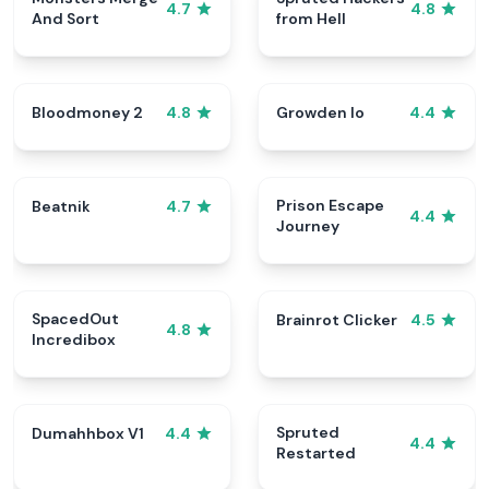
4.7
4.8
And Sort
from Hell
Bloodmoney 2
Growden Io
4.8
4.4
Prison Escape
Beatnik
4.7
4.4
Journey
SpacedOut
Brainrot Clicker
4.5
4.8
Incredibox
Spruted
Dumahhbox V1
4.4
4.4
Restarted