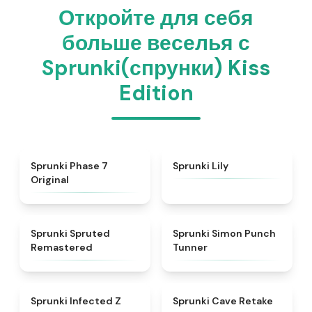
Откройте для себя
больше веселья с
Sprunki(спрунки) Kiss
Edition
★
5
★
4.9
Sprunki Phase 7
Sprunki Lily
Original
★
4.4
★
4.7
Sprunki Spruted
Sprunki Simon Punch
Remastered
Tunner
★
4.5
★
4.7
Sprunki Infected Z
Sprunki Cave Retake