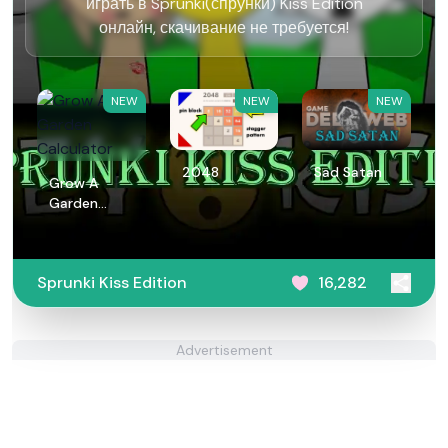
играть в Sprunki(спрунки) Kiss Edition
онлайн, скачивание не требуется!
NEW
NEW
NEW
2048
Sad Satan
Grow A
Garden
Calculator
Sprunki Kiss Edition
16,282
Advertisement