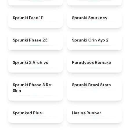
★
4.9
★
4.7
Sprunki Fase 111
Sprunki Spurkney
★
4.9
★
4.8
Sprunki Phase 23
Sprunki Orin Ayo 2
★
4.7
★
4.7
Sprunki 2 Archive
Parodybox Remake
★
4.7
★
5
Sprunki Phase 3 Re-
Sprunki Brawl Stars
Skin
★
5
★
4.5
Sprunked Plus+
Hasina Runner