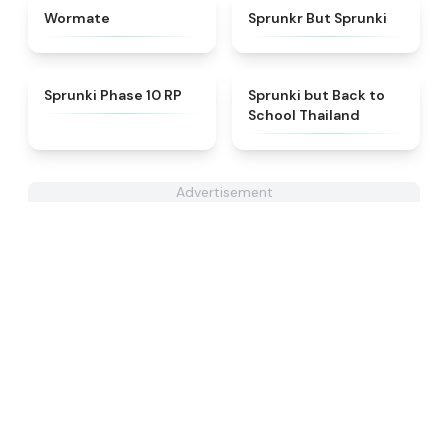
★
4.9
★
4.8
Wormate
Sprunkr But Sprunki
★
4.5
★
4.5
Sprunki Phase 10 RP
Sprunki but Back to
School Thailand
Advertisement