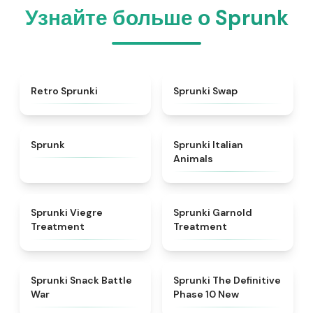
Узнайте больше о Sprunk
★
4.3
★
4.6
Retro Sprunki
Sprunki Swap
★
4.5
★
4.7
Sprunk
Sprunki Italian
Animals
★
4.4
★
4.7
Sprunki Viegre
Sprunki Garnold
Treatment
Treatment
★
4.6
★
4.3
Sprunki Snack Battle
Sprunki The Definitive
War
Phase 10 New