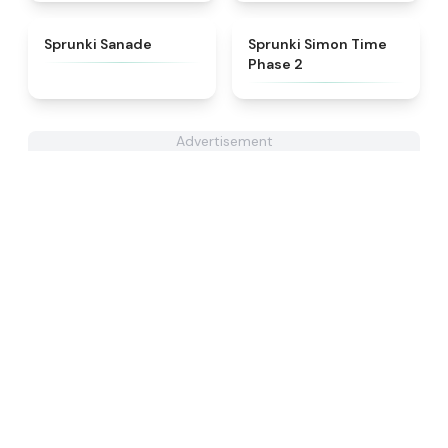
★
4.6
★
4.4
Sprunki Sanade
Sprunki Simon Time
Phase 2
Advertisement