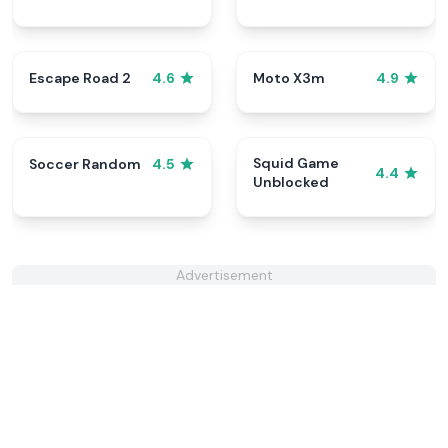
Escape Road 2
Moto X3m
4.6
4.9
Squid Game
Soccer Random
4.5
4.4
Unblocked
Advertisement