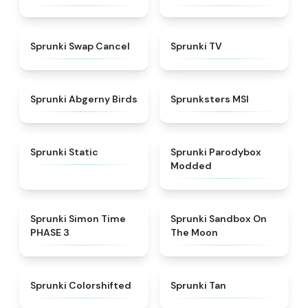
★
4.4
★
4.5
Sprunki Swap Cancel
Sprunki TV
★
4.6
★
4.8
Sprunki Abgerny Birds
Sprunksters MSI
★
4.4
★
4.5
Sprunki Static
Sprunki Parodybox
Modded
★
4.3
★
5
Sprunki Simon Time
Sprunki Sandbox On
PHASE 3
The Moon
★
4.6
★
4.6
Sprunki Colorshifted
Sprunki Tan