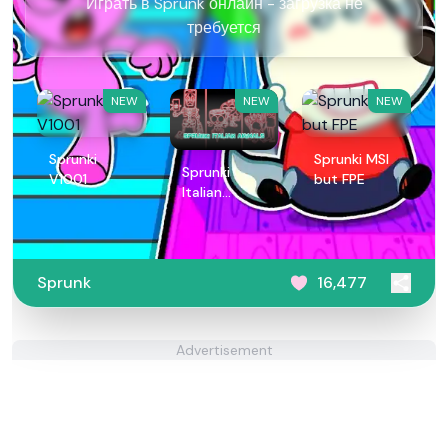
Играть в Sprunk онлайн - загрузка не
требуется
NEW
NEW
NEW
Sprunki
Sprunki MSI
Sprunki
V1001
but FPE
Italian
Animals
Sprunk
16,477
Advertisement