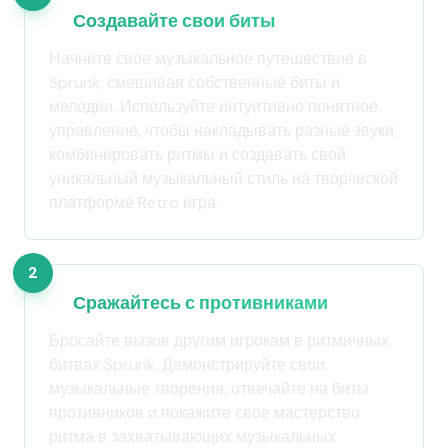
Создавайте свои биты
Начните свое музыкальное путешествие в
Sprunk, смешивая собственные биты и
мелодии. Используйте интуитивно понятное
управление, чтобы накладывать разные звуки,
комбинировать ритмы и создавать свой
уникальный музыкальный стиль на творческой
платформе Retro игра.
2
Сражайтесь с противниками
Бросайте вызов другим игрокам в ритмичных
битвах Sprunk. Демонстрируйте свои
музыкальные творения, отвечайте на биты
противников и покажите свое мастерство
ритма в захватывающих музыкальных