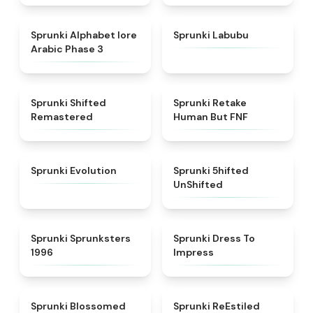
★
4.8
★
4.6
Sprunki Alphabet lore
Sprunki Labubu
Arabic Phase 3
★
4.3
★
4.7
Sprunki Shifted
Sprunki Retake
Remastered
Human But FNF
★
4.7
★
4.4
Sprunki Evolution
Sprunki 5hifted
UnShifted
★
5
★
4.5
Sprunki Sprunksters
Sprunki Dress To
1996
Impress
★
4.5
★
4.4
Sprunki Blossomed
Sprunki ReEstiled