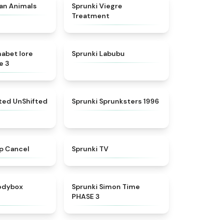
★
4.7
★
4.4
ian Animals
Sprunki Viegre
Treatment
★
4.8
★
4.6
habet lore
Sprunki Labubu
e 3
★
4.4
★
5
fted UnShifted
Sprunki Sprunksters 1996
★
4.4
★
4.5
p Cancel
Sprunki TV
★
4.5
★
4.3
rodybox
Sprunki Simon Time
PHASE 3