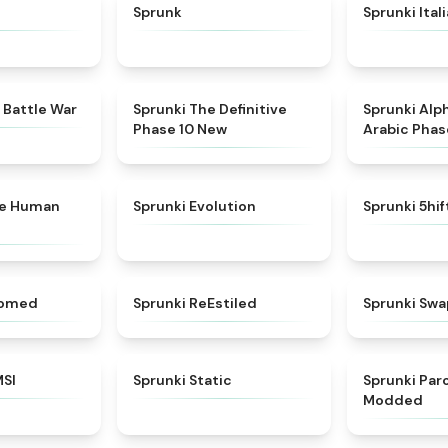
★
4.6
★
4.5
Sprunk
Sprunki Ital
★
4.6
★
4.3
 Battle War
Sprunki The Definitive
Sprunki Alp
Phase 10 New
Arabic Phas
★
4.7
★
4.7
ke Human
Sprunki Evolution
Sprunki 5hi
★
4.5
★
4.4
somed
Sprunki ReEstiled
Sprunki Swa
★
4.8
★
4.4
MSI
Sprunki Static
Sprunki Pa
Modded