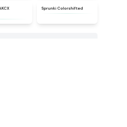
★
5
★
4.6
AKCX
Sprunki Colorshifted