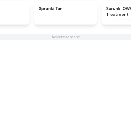
★
4.8
★
4.6
Sprunki Tan
Sprunki OW
Treatment
Advertisement