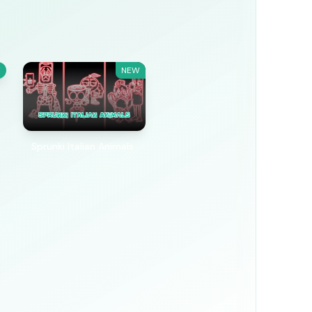
W
NEW
Sprunki Italian Animals