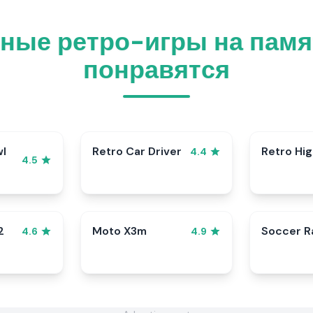
ные ретро-игры на памя
понравятся
wl
Retro Car Driver
Retro Hi
4.4
4.5
2
Moto X3m
Soccer 
4.6
4.9