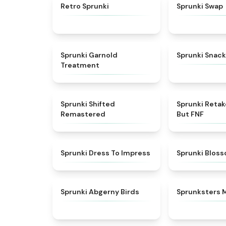
★
4.3
Retro Sprunki
Sprunki Swap
★
4.7
Sprunki Garnold
Sprunki Snack
Treatment
★
4.3
Sprunki Shifted
Sprunki Reta
Remastered
But FNF
★
4.5
Sprunki Dress To Impress
Sprunki Blos
★
4.6
Sprunki Abgerny Birds
Sprunksters 