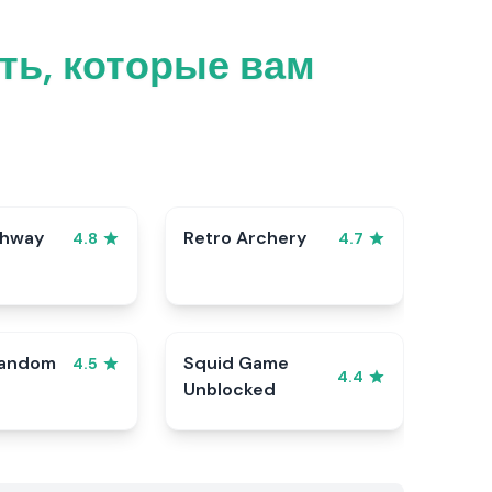
ть, которые вам
ghway
Retro Archery
4.8
4.7
Random
Squid Game
4.5
4.4
Unblocked