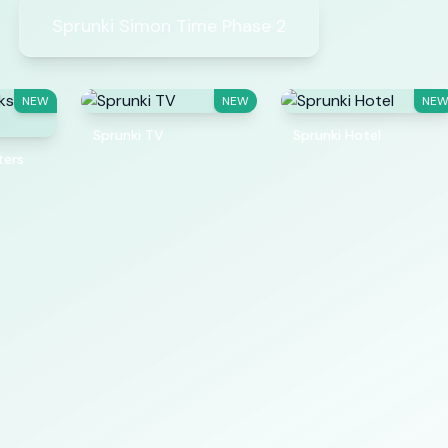
Sprunki Simon Time Phase 2
NEW
NEW
NE
Sprunki TV
Sprunki Hotel
ters