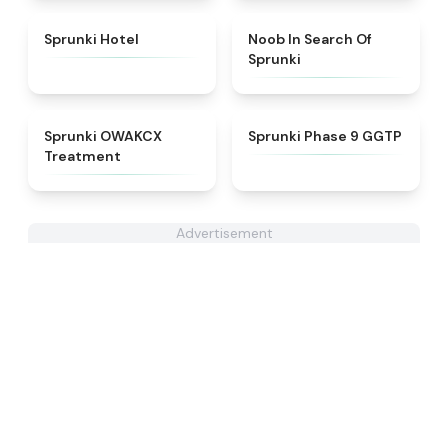
★
4.8
★
4.4
Sprunki Hotel
Noob In Search Of
Sprunki
★
5
★
4.7
Sprunki OWAKCX
Sprunki Phase 9 GGTP
Treatment
Advertisement