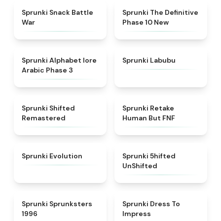
★
4.6
★
4.3
Sprunki Snack Battle
Sprunki The Definitive
War
Phase 10 New
★
4.8
★
4.6
Sprunki Alphabet lore
Sprunki Labubu
Arabic Phase 3
★
4.3
★
4.7
Sprunki Shifted
Sprunki Retake
Remastered
Human But FNF
★
4.7
★
4.4
Sprunki Evolution
Sprunki 5hifted
UnShifted
★
5
★
4.5
Sprunki Sprunksters
Sprunki Dress To
1996
Impress