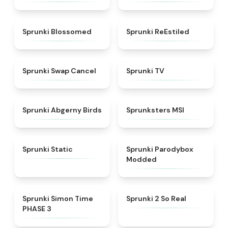
★
4.5
★
4.4
Sprunki Blossomed
Sprunki ReEstiled
★
4.4
★
4.5
Sprunki Swap Cancel
Sprunki TV
★
4.6
★
4.8
Sprunki Abgerny Birds
Sprunksters MSI
★
4.4
★
4.5
Sprunki Static
Sprunki Parodybox
Modded
★
4.3
★
4.6
Sprunki Simon Time
Sprunki 2 So Real
PHASE 3