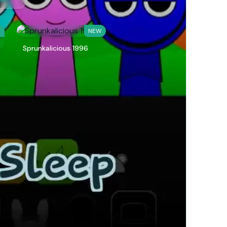
W
NEW
Sprunkalicious 1996