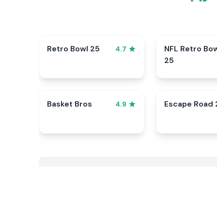
Retro Bowl 25
NFL Retro Bo
4.7
25
Basket Bros
Escape Road 
4.9