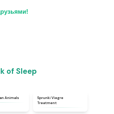
друзьями!
k of Sleep
★
4.7
★
4.4
ian Animals
Sprunki Viegre
Treatment