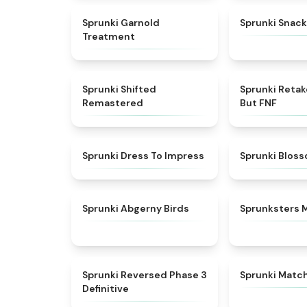
★
4.7
Sprunki Garnold
Sprunki Snack
Treatment
★
4.3
Sprunki Shifted
Sprunki Reta
Remastered
But FNF
★
4.5
Sprunki Dress To Impress
Sprunki Blos
★
4.6
Sprunki Abgerny Birds
Sprunksters 
★
5
Sprunki Reversed Phase 3
Sprunki Matc
Definitive