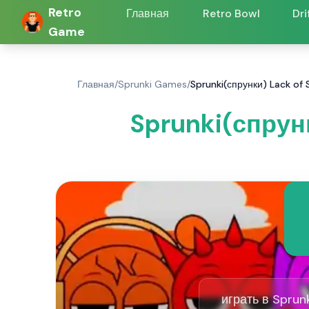
Retro
Главная
Retro Bowl
Dri
Game
Главная
/
Sprunki Games
/
Sprunki(спрунки) Lack of
Sprunki(спрун
играть в Sprunk