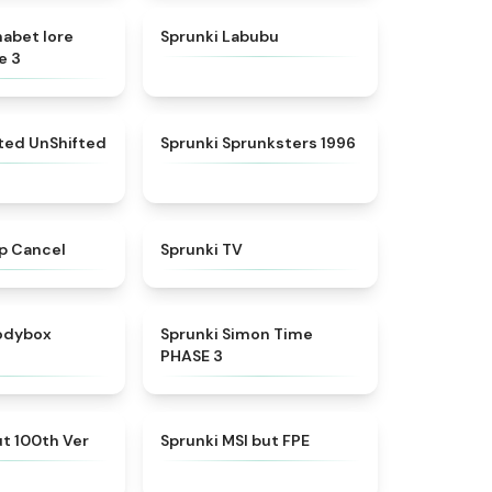
★
4.8
★
4.6
habet lore
Sprunki Labubu
e 3
★
4.4
★
5
fted UnShifted
Sprunki Sprunksters 1996
★
4.4
★
4.5
p Cancel
Sprunki TV
★
4.5
★
4.3
rodybox
Sprunki Simon Time
PHASE 3
★
4.7
★
4.7
t 100th Ver
Sprunki MSI but FPE