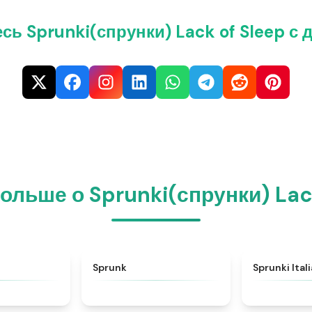
сь Sprunki(спрунки) Lack of Sleep с 
ольше о Sprunki(спрунки) Lac
★
4.6
★
4.5
Sprunk
Sprunki Ital