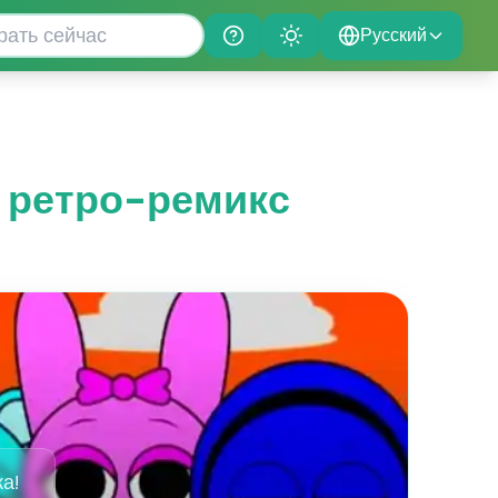
Русский
Help
Theme
й ретро-ремикс
ка!