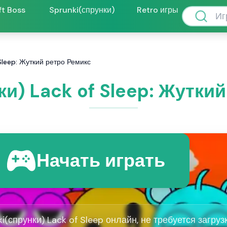
ft Boss
Sprunki(спрунки)
Retro игры
 Sleep: Жуткий ретро Ремикс
ки) Lack of Sleep: Жутки
Начать играть
i(спрунки) Lack of Sleep онлайн, не требуется загруз