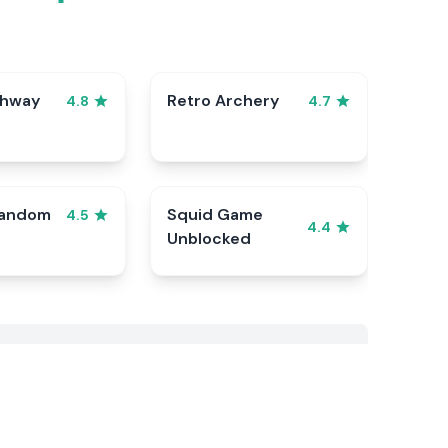
ghway
Retro Archery
4.8
4.7
Random
Squid Game
4.5
4.4
Unblocked