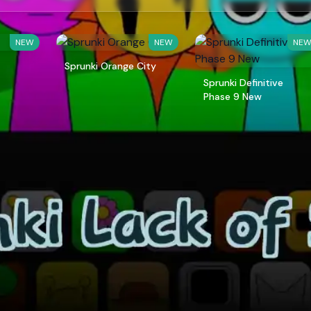
NEW
NEW
NE
Sprunki Orange City
Sprunki Definitive
Phase 9 New