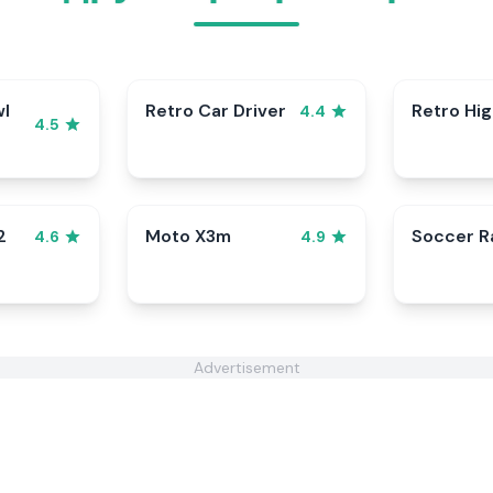
wl
Retro Car Driver
Retro Hi
4.4
4.5
2
Moto X3m
Soccer 
4.6
4.9
Advertisement