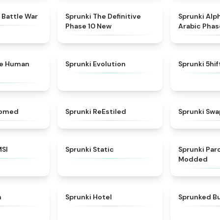
★
4.6
★
4.3
 Battle War
Sprunki The Definitive
Sprunki Alp
Phase 10 New
Arabic Phas
★
4.7
★
4.7
ke Human
Sprunki Evolution
Sprunki 5hi
★
4.5
★
4.4
somed
Sprunki ReEstiled
Sprunki Swa
★
4.8
★
4.4
MSI
Sprunki Static
Sprunki Pa
Modded
★
4.7
★
4.8
h
Sprunki Hotel
Sprunked Bu