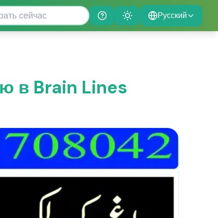
Русский
Help
Theme
ю в Brain Lines