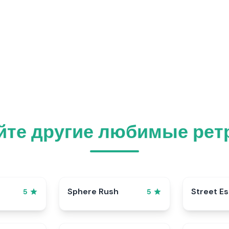
йте другие любимые ретр
Sphere Rush
Street E
5
5