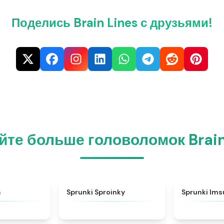
Поделись Brain Lines с друзьями!
йте больше головоломок Brain
★
5
★
4.6
a
Sprunki Sproinky
Sprunki Im