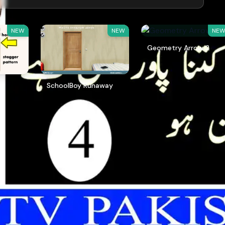
NEW
NEW
NE
Geometry Arrow 2
SchoolBoy Runaway