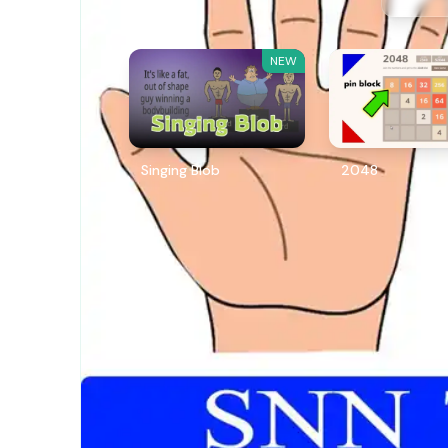
NEW
Singing Blob
2048