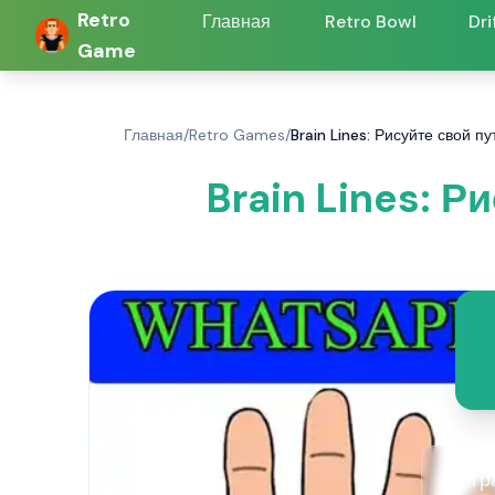
Retro
Главная
Retro Bowl
Dri
Game
Главная
/
Retro Games
/
Brain Lines: Рисуйте свой пу
Brain Lines: Р
Игра