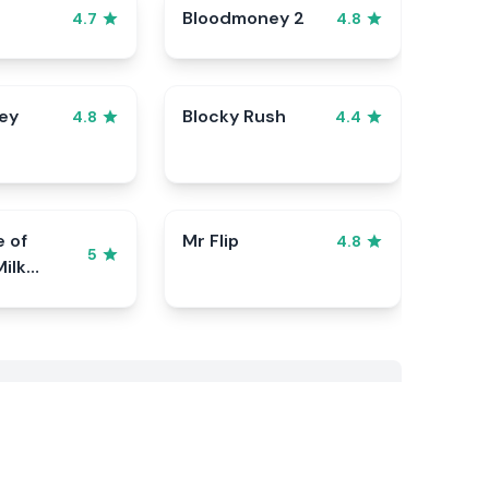
Bloodmoney 2
4.7
4.8
ey
Blocky Rush
4.8
4.4
e of
Mr Flip
4.8
5
ilk