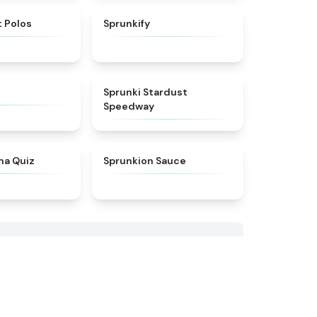
★
4.9
★
4.9
 Polos
Sprunkify
★
4.5
★
4.4
Sprunki Stardust
Speedway
★
4.9
★
4.8
na Quiz
Sprunkion Sauce