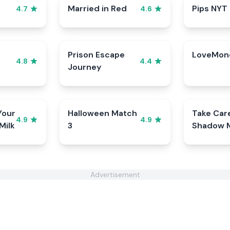
Married in Red
Pips NYT
4.7
4.6
Prison Escape
LoveMon
4.8
4.4
Journey
Your
Halloween Match
Take Car
4.9
4.9
Milk
3
Shadow M
Cookie
Advertisement