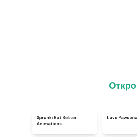
Откро
★
4.8
Sprunki But Better
Love Pawson
Animations