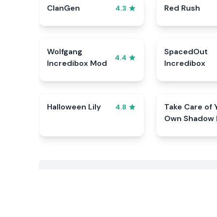
ClanGen
Red Rush
4.3
Wolfgang
SpacedOut
4.4
Incredibox Mod
Incredibox
Halloween Lily
Take Care of 
4.8
Own Shadow 