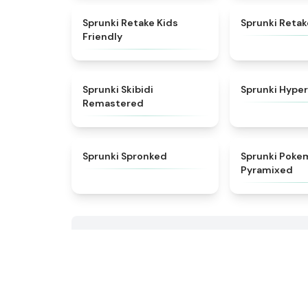
★
4.8
Sprunki Retake Kids
Sprunki Retak
Friendly
★
5
Sprunki Skibidi
Sprunki Hyper
Remastered
★
4.5
Sprunki Spronked
Sprunki Poke
Pyramixed