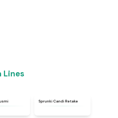
 Lines
★
4.7
★
4.9
susmi
Sprunki Candi Retake