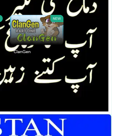
W
NEW
ClanGen