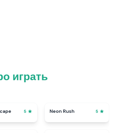
о играть
scape
Neon Rush
5
5