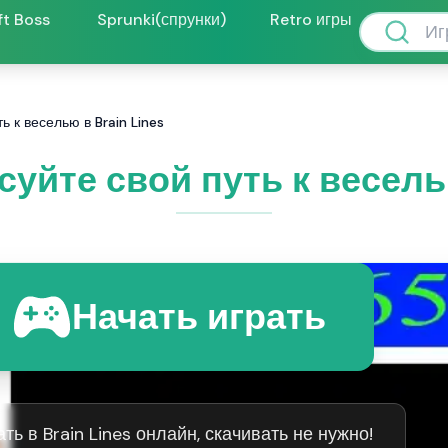
ft Boss
Sprunki(спрунки)
Retro игры
ть к веселью в Brain Lines
исуйте свой путь к весель
Начать играть
ть в Brain Lines онлайн, скачивать не нужно!