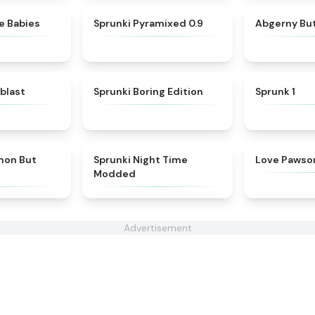
★
4.7
★
4.9
e Babies
Sprunki Pyramixed 0.9
Abgerny But
★
4.4
★
4.5
blast
Sprunki Boring Edition
Sprunk 1
★
4.4
★
4.4
mon But
Sprunki Night Time
Love Pawso
Modded
Advertisement