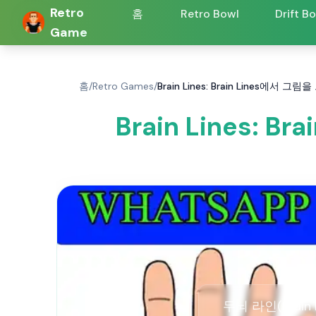
Retro
홈
Retro Bowl
Drift B
Game
홈
/
Retro Games
/
Brain Lines: Brain Lines에
Brain Lines:
두뇌 라인(Brai