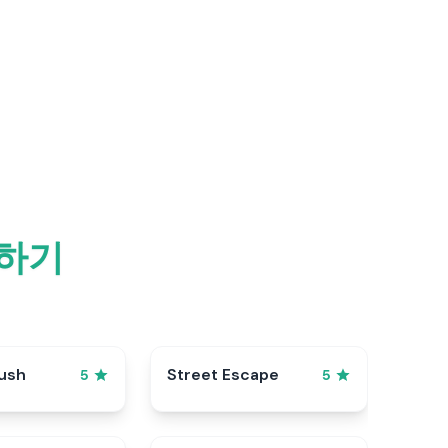
색하기
ush
Street Escape
5
5