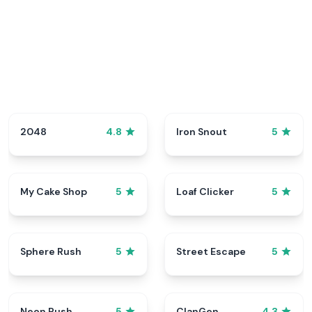
2048
Iron Snout
4.8
5
My Cake Shop
Loaf Clicker
5
5
Sphere Rush
Street Escape
5
5
Neon Rush
ClanGen
5
4.3