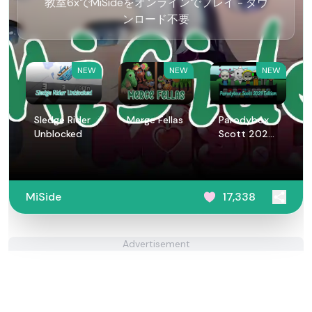
教室6xでMiSideをオンラインでプレイ - ダウ
ンロード不要
NEW
NEW
NEW
Sledge Rider
Merge Fellas
Parodybox
Unblocked
Scott 2029
Edition
MiSide
17,338
Advertisement