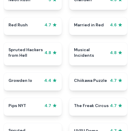
Red Rush
Married in Red
4.7
4.6
Spruted Hackers
Musical
4.8
4.8
from Hell
Incidents
Growden Io
Chiikawa Puzzle
4.4
4.7
Pips NYT
The Freak Circus
4.7
4.7
Spruted
UVSU Demo
4.7