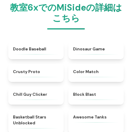
教室6xでのMiSideの詳細は
こちら
★
4.6
★
4.9
Doodle Baseball
Dinosaur Game
★
4.8
★
5
Crusty Proto
Color Match
★
4.3
★
4.9
Chill Guy Clicker
Block Blast
★
4.5
★
4.5
Basketball Stars
Awesome Tanks
Unblocked