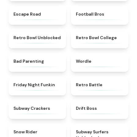
★
4.5
★
4.2
Escape Road
Football Bros
★
4.9
★
4.8
Retro Bowl Unblocked
Retro Bowl College
★
5
★
5
Bad Parenting
Wordle
★
4.5
★
4.9
Friday Night Funkin
Retro Battle
★
4.8
★
4.1
Subway Crackers
Drift Boss
★
4.1
★
4.4
Snow Rider
Subway Surfers