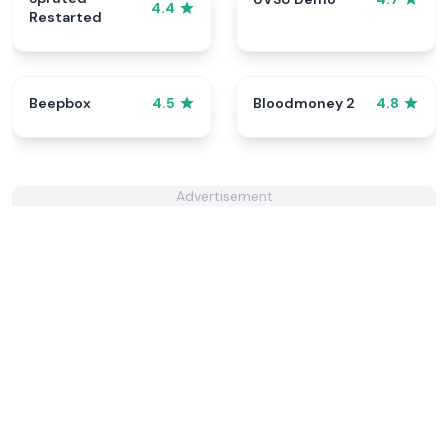
4.4
Restarted
Beepbox
Bloodmoney 2
4.5
4.8
Advertisement