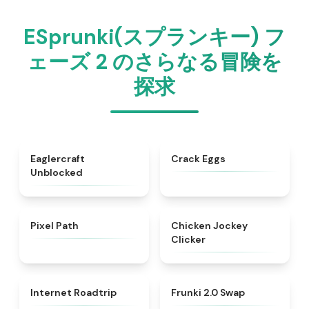
ESprunki(スプランキー) フ
ェーズ 2 のさらなる冒険を
探求
★
4.4
★
4.4
Eaglercraft
Crack Eggs
Unblocked
★
4.7
★
4.4
Pixel Path
Chicken Jockey
Clicker
★
4.7
★
4.8
Internet Roadtrip
Frunki 2.0 Swap​