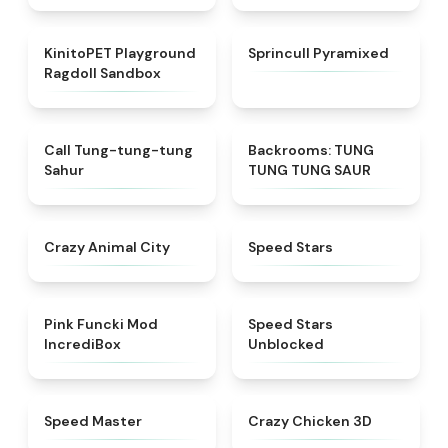
★
4.8
★
4.8
KinitoPET Playground
Sprincull Pyramixed
Ragdoll Sandbox
★
4.3
★
4.9
Call Tung-tung-tung
Backrooms: TUNG
Sahur
TUNG TUNG SAUR
★
4.9
★
4.6
Crazy Animal City
​​Speed Stars​
★
4.6
★
5
Pink Funcki Mod
Speed Stars
IncrediBox
Unblocked
★
4.8
★
4.4
​​Speed Master
Crazy Chicken 3D