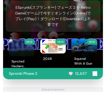
ESprunki(スプランキー) フェーズ 2 を Retro
Game(ゲーム)で今すぐオンライン(Online)で
プレイ(Play)！ダウンロード(Download)は不
要です
NEW
NEW
NEW
2048
Squirrel
Spruted
With A Gun
Hackers
from Hell
Spronki Phase 2
12,437
Advertisement