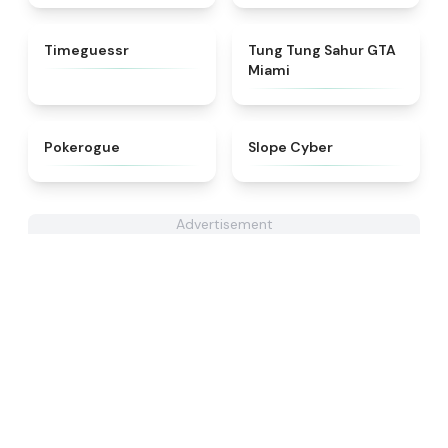
★
4.4
★
4.9
Timeguessr
Tung Tung Sahur GTA
Miami
★
5
★
4.6
Pokerogue
​​Slope Cyber
Advertisement