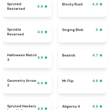
Spruted
Blocky Rush
4.4
4.4
Restarted
Sprinkle
Singing Blob
5
4.6
Reversed
Halloween Match
Beatnik
4.7
4.9
3
Geometry Arrow
Mr Flip
4.8
4.4
2
Spruted Hackers
Abgerny 4
4.6
4.8