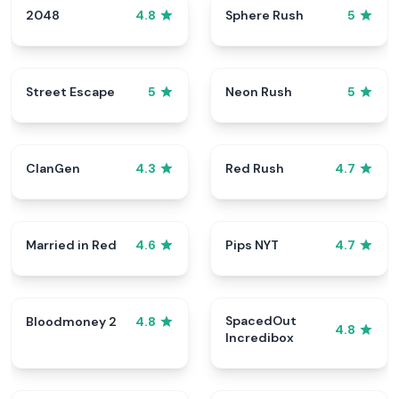
2048
Sphere Rush
4.8
5
Street Escape
Neon Rush
5
5
ClanGen
Red Rush
4.3
4.7
Married in Red
Pips NYT
4.6
4.7
SpacedOut
Bloodmoney 2
4.8
4.8
Incredibox