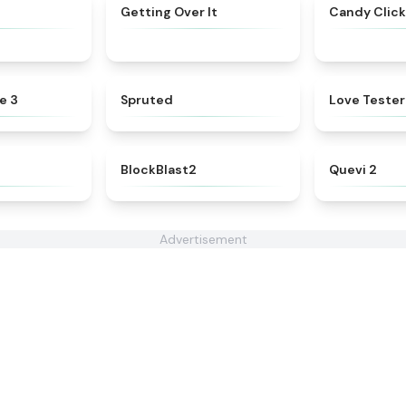
★
4.8
★
4.6
Getting Over It
Candy Click
★
4.5
★
4.6
e 3
Spruted
Love Tester
★
4.3
★
4.5
BlockBlast2
Quevi 2
Advertisement