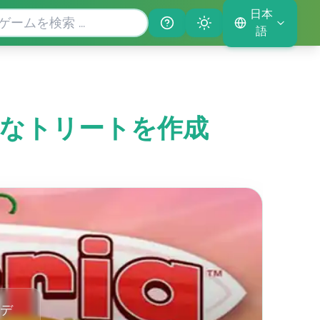
日本
Help
Theme
語
iaでクールなトリートを作成
デ