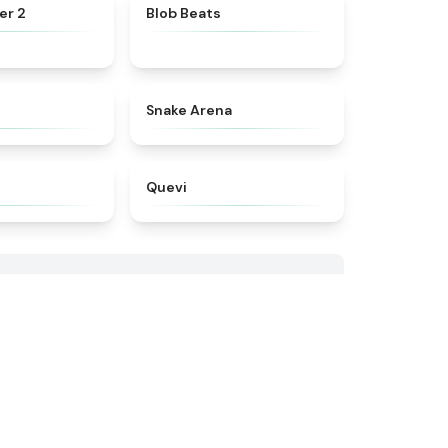
★
4.7
★
4.4
er 2
Blob Beats​
★
4.7
★
4.5
Snake Arena
★
4.8
★
4.3
Quevi