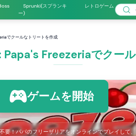
 Boss
Sprunki(スプランキ
レトロゲーム
ー)
s Freezeriaでクールなトリートを作成
ria: Papa's Freezer
ゲームを開始
不要！パパのフリーザリアをオンラインでプレイして、