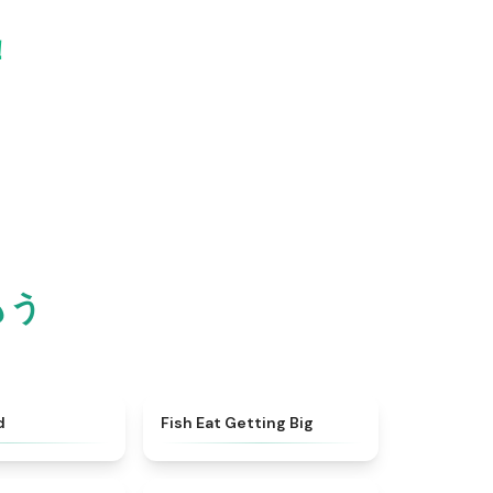
！
もう
★
4.4
★
4.3
d
Fish Eat Getting Big