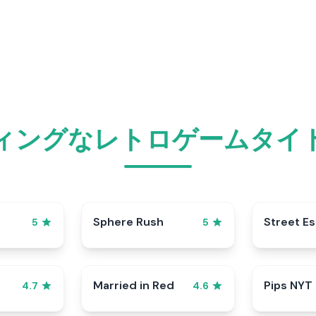
ィングなレトロゲームタイ
Sphere Rush
Street E
5
5
Married in Red
Pips NYT
4.7
4.6