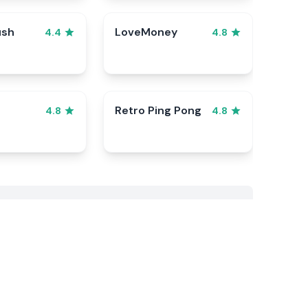
ush
LoveMoney
4.4
4.8
Retro Ping Pong
4.8
4.8