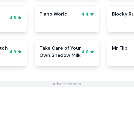
Piano World
Blocky R
4.4
4.8
tch
Take Care of Your
Mr Flip
4.9
4.9
Own Shadow Milk
Advertisement