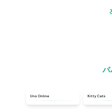
パ
★
4.5
Uno Online
Kitty Cats