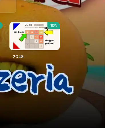
W
NEW
2048