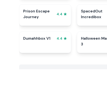
Prison Escape
SpacedOut
4.4
Journey
Incredibox
Dumahhbox V1
Halloween Ma
4.4
3