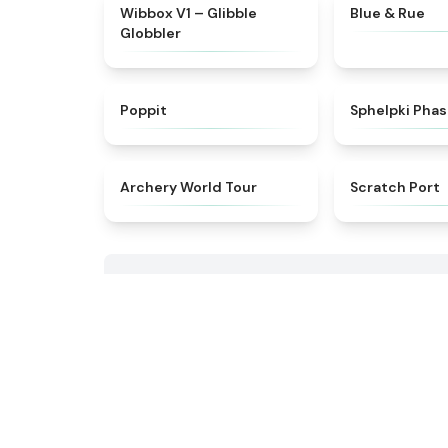
★
4.3
Wibbox V1 – Glibble
Blue & Rue
Globbler
★
4.4
Poppit​
Sphelpki Phas
★
4.7
Archery World Tour
Scratch Port