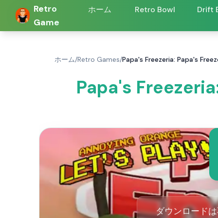
Retro
ホーム
Retro Bowl
Drift
Game
ホーム
/
Retro Games
/
Papa's Freezeria: Papa'
Papa's Freeze
ダウンロードは