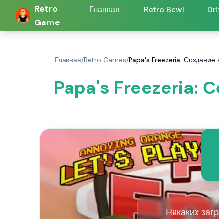
Retro
Главная
Retro Bowl
Dri
Game
Главная
/
Retro Games
/
Papa's Freezeria: Создание 
Papa's Freezeria: 
Никаких загр