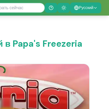
Русский
Help
Theme
 в Papa's Freezeria