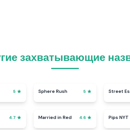
угие захватывающие назв
Sphere Rush
Street E
5
5
Married in Red
Pips NYT
4.7
4.6