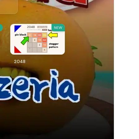
W
NEW
2048