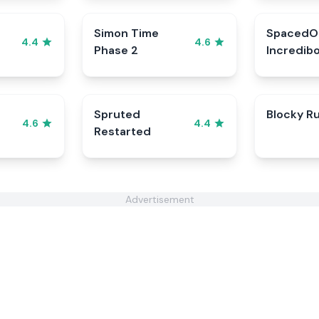
Simon Time
SpacedO
4.4
4.6
Phase 2
Incredib
Spruted
Blocky R
4.6
4.4
Restarted
Advertisement