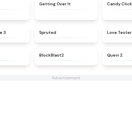
★
4.8
★
4.6
Getting Over It
Candy Click
★
4.5
★
4.6
e 3
Spruted
Love Tester
★
4.3
★
4.5
BlockBlast2
Quevi 2
Advertisement