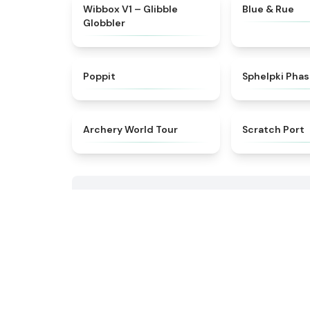
★
4.3
Wibbox V1 – Glibble
Blue & Rue
Globbler
★
4.4
Poppit​
Sphelpki Phas
★
4.7
Archery World Tour
Scratch Port