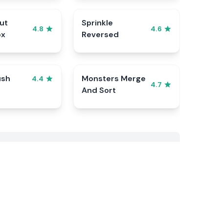
ut
Sprinkle
4.8
4.6
ox
Reversed
ush
Monsters Merge
4.4
4.7
And Sort