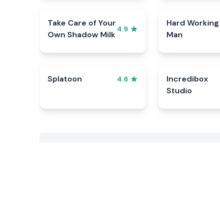
Take Care of Your
Hard Working
4.9
Own Shadow Milk
Man
Splatoon
Incredibox
4.6
Studio