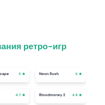
ания ретро-игр
scape
Neon Rush
5
5
Bloodmoney 2
4.7
4.8