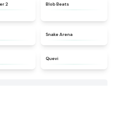
★
4.7
★
4.4
er 2
Blob Beats​
★
4.7
★
4.5
Snake Arena
★
4.8
★
4.3
Quevi