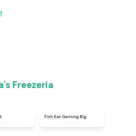
!
's Freezeria
★
4.4
★
4.3
d
Fish Eat Getting Big