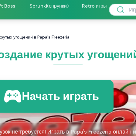
ft Boss
Sprunki(спрунки)
Retro игры
крутых угощений в Papa's Freezeria
Создание крутых угощений
Начать играть
узок не требуется! Играть в Papa's Freezeria онлайн и