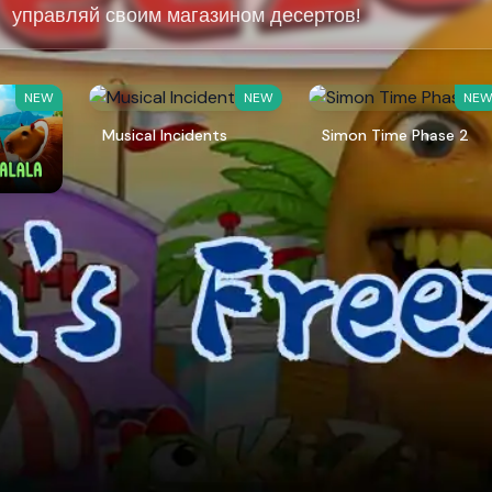
управляй своим магазином десертов!
NEW
NEW
NE
Musical Incidents
Simon Time Phase 2