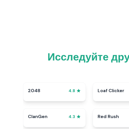
Исследуйте др
2048
Loaf Clicker
4.8
ClanGen
Red Rush
4.3