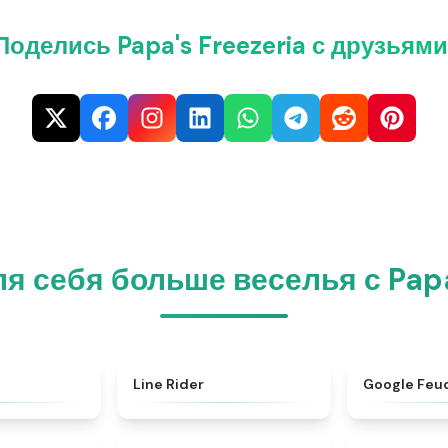
Поделись Papa's Freezeria с друзьями
я себя больше веселья с Papa
★
4.9
★
4.5
Line Rider
Google Feu