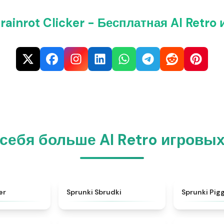
rainrot Clicker - Бесплатная AI Retro
 себя больше AI Retro игровы
★
4.3
★
5
er
Sprunki Sbrudki
Sprunki Pig