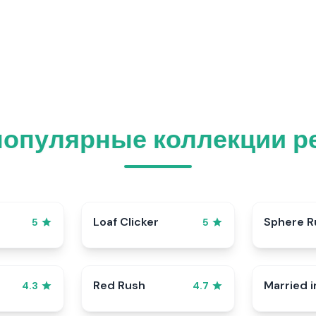
популярные коллекции р
p
Loaf Clicker
Sphere R
5
5
Red Rush
Married i
4.3
4.7