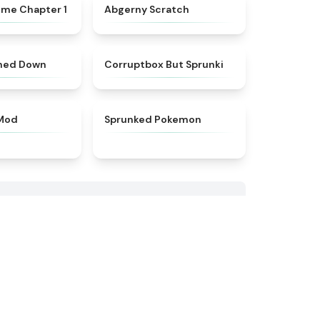
★
4.3
★
4.3
ime Chapter 1
Abgerny Scratch
★
4.8
★
4.5
rned Down
Corruptbox But Sprunki
★
4.9
★
4.9
 Mod
Sprunked Pokemon