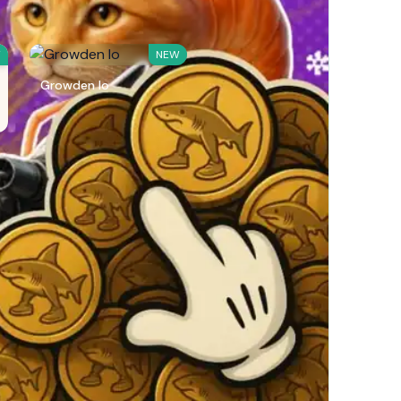
W
NEW
Growden Io