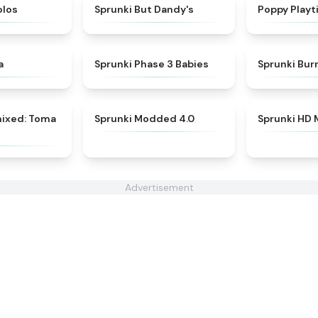
★
4.7
★
4.6
olos
Sprunki But Dandy's
Poppy Playt
★
4.3
★
4.8
a
Sprunki Phase 3 Babies
Sprunki Bu
★
4.3
★
4.9
mixed: Toma
Sprunki Modded 4.0
Sprunki HD
Advertisement