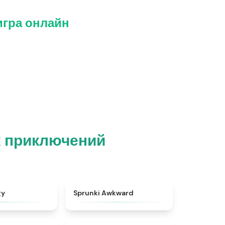
 игра онлайн
х приключений
★
4.9
★
4.9
gy
Sprunki Awkward