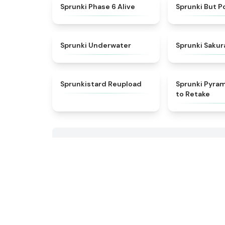
★
4.9
Sprunki Phase 6 Alive
Sprunki But P
★
4.4
Sprunki Underwater
Sprunki Sakur
★
4.8
Sprunkistard Reupload
Sprunki Pyra
to Retake