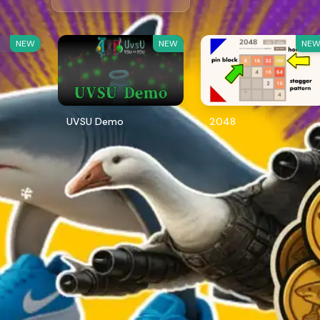
NEW
NEW
NE
UVSU Demo
2048