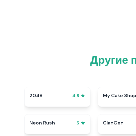
Другие 
2048
My Cake Sho
4.8
Neon Rush
ClanGen
5