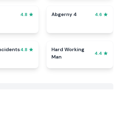
Abgerny 4
4.8
4.6
ncidents
Hard Working
4.8
4.4
Man