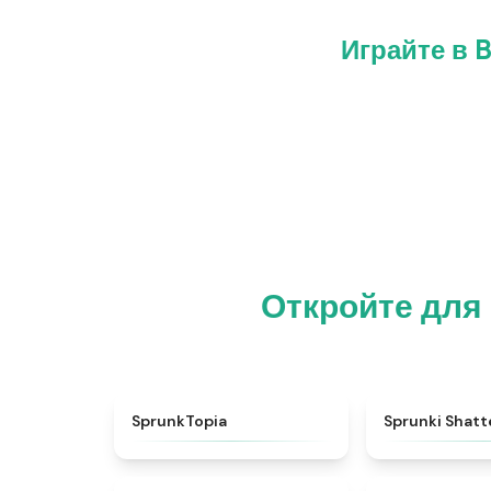
Играйте в B
Откройте для
★
4.8
SprunkTopia
Sprunki Shatt