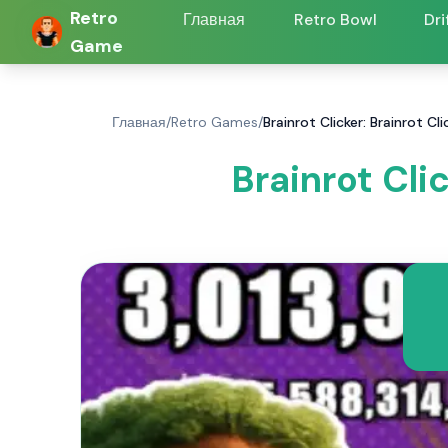
Retro
Главная
Retro Bowl
Dri
Game
Главная
/
Retro Games
/
Brainrot Clicker: Brainrot Cl
Brainrot Cli