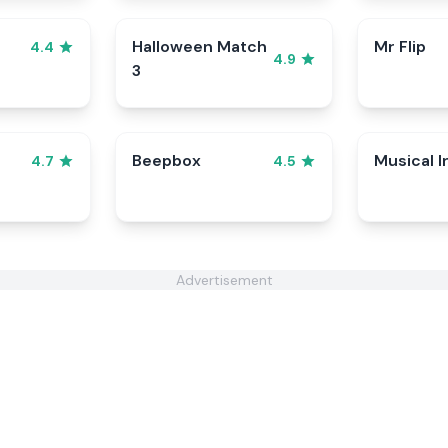
Halloween Match
Mr Flip
4.4
4.9
3
Beepbox
Musical I
4.7
4.5
Advertisement