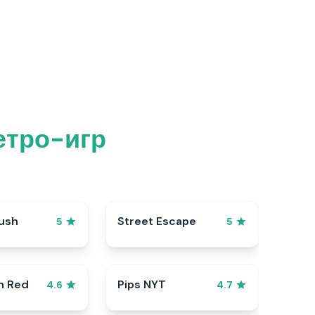
етро-игр
ush
Street Escape
5
5
n Red
Pips NYT
4.6
4.7