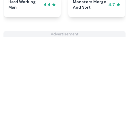
Hard Working
Monsters Merge
4.4
4.7
Man
And Sort
Advertisement