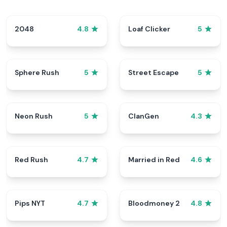
2048
Loaf Clicker
4.8
5
Sphere Rush
Street Escape
5
5
Neon Rush
ClanGen
5
4.3
Red Rush
Married in Red
4.7
4.6
Pips NYT
Bloodmoney 2
4.7
4.8