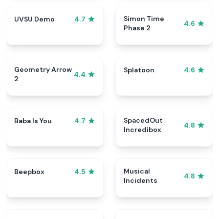
Simon Time
UVSU Demo
4.7
4.6
Phase 2
Geometry Arrow
Splatoon
4.6
4.4
2
SpacedOut
Baba Is You
4.7
4.8
Incredibox
Musical
Beepbox
4.5
4.8
Incidents