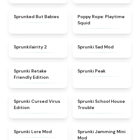
★
4.6
★
4.8
Sprunked But Babies
Poppy Rope: Playtime
Squid
★
4.4
★
4.4
Sprunkilairity 2
Sprunki Sad Mod
★
4.4
★
4.7
Sprunki Retake
Sprunki Peak
Friendly Edition
★
4.5
★
4.9
Sprunki Cursed Virus
Sprunki School House
Edition
Trouble
★
4.9
★
4.6
Sprunki Lore Mod
Sprunki Jamming Mini
Mod