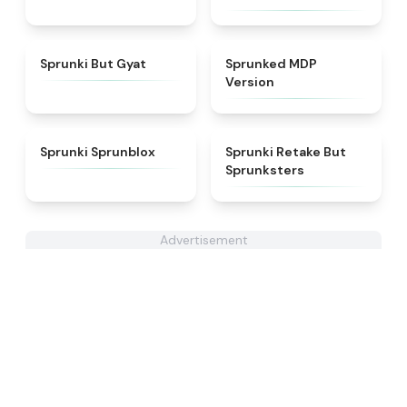
★
4.9
★
4.7
Sprunki But Gyat
Sprunked MDP
Version
★
4.5
★
4.6
Sprunki Sprunblox
Sprunki Retake But
Sprunksters
Advertisement