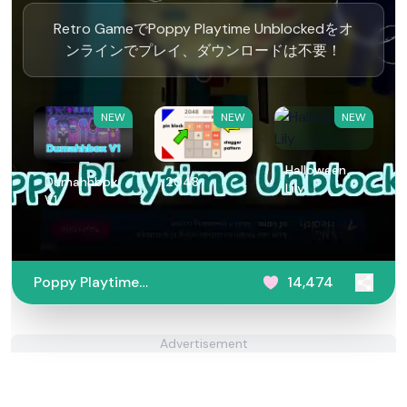
Retro GameでPoppy Playtime Unblockedをオ
ンラインでプレイ、ダウンロードは不要！
NEW
NEW
NEW
Halloween
Dumahhbox
2048
Lily
V1
Poppy Playtime
14,474
Unblocked
Advertisement