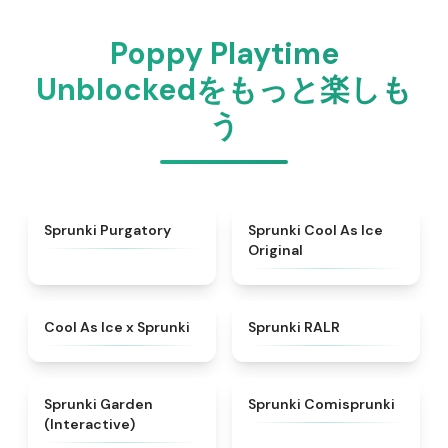
Poppy Playtime
Unblockedをもっと楽しも
う
★
4.4
★
4.8
Sprunki Purgatory
Sprunki Cool As Ice
Original
★
4.4
★
4.6
Cool As Ice x Sprunki
Sprunki RALR
★
4.4
★
5
Sprunki Garden
Sprunki Comisprunki
(Interactive)