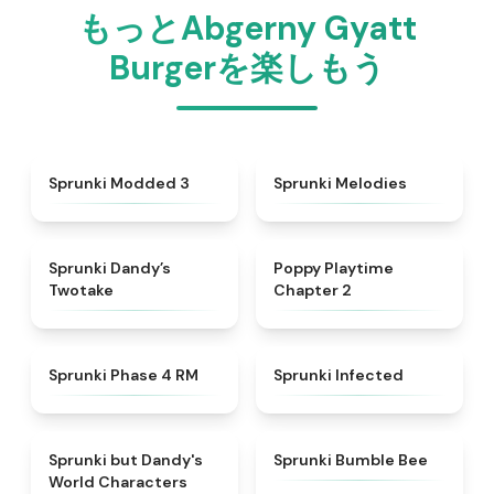
もっとAbgerny Gyatt
Burgerを楽しもう
★
4.5
★
4.3
Sprunki Modded 3
Sprunki Melodies
★
4.4
★
4.4
Sprunki Dandy’s
Poppy Playtime
Twotake
Chapter 2
★
4.6
★
4.6
Sprunki Phase 4 RM
Sprunki Infected
★
4.6
★
5
Sprunki but Dandy's
Sprunki Bumble Bee
World Characters