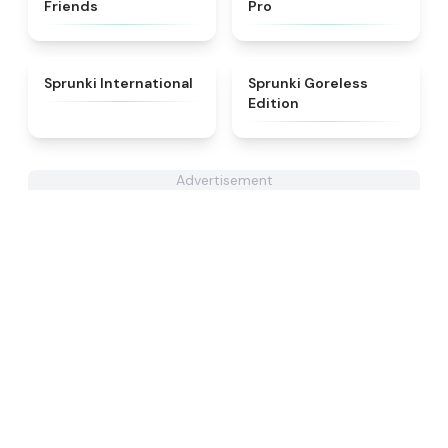
Friends
Pro
★
4.5
★
4.9
Sprunki International
Sprunki Goreless
Edition
Advertisement