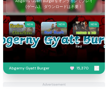
Abgerny Gyatt Burgerをオンラインでプレイ
(ゲーム)、ダウンロードは不要！
NEW
NEW
NEW
ClanGen
Red Rush
Married in
Red
Abgerny Gyatt Burger
15,370
Advertisement