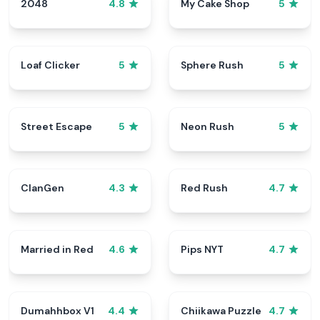
2048
My Cake Shop
4.8
5
Loaf Clicker
Sphere Rush
5
5
Street Escape
Neon Rush
5
5
ClanGen
Red Rush
4.3
4.7
Married in Red
Pips NYT
4.6
4.7
Dumahhbox V1
Chiikawa Puzzle
4.4
4.7