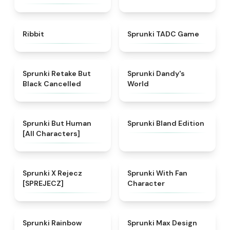
★
4.4
★
4.7
Ribbit
Sprunki TADC Game
★
5
★
4.6
Sprunki Retake But
Sprunki Dandy's
Black Cancelled
World
★
4.7
★
4.8
Sprunki But Human
Sprunki Bland Edition
[All Characters]
★
4.9
★
4.4
Sprunki X Rejecz
Sprunki With Fan
[SPREJECZ]
Character
★
4.9
★
4.9
Sprunki Rainbow
Sprunki Max Design