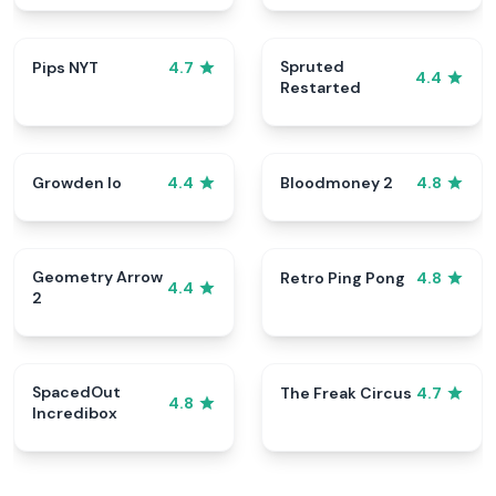
Spruted
Pips NYT
4.7
4.4
Restarted
Growden Io
Bloodmoney 2
4.4
4.8
Geometry Arrow
Retro Ping Pong
4.8
4.4
2
SpacedOut
The Freak Circus
4.7
4.8
Incredibox