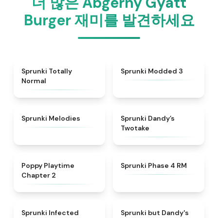
더 많은 Abgerny Gyatt
Burger 재미를 발견하세요
★
4.4
★
4.5
Sprunki Totally
Sprunki Modded 3
Normal
★
4.3
★
4.4
Sprunki Melodies
Sprunki Dandy’s
Twotake
★
4.4
★
4.6
Poppy Playtime
Sprunki Phase 4 RM
Chapter 2
★
4.6
★
4.6
Sprunki Infected
Sprunki but Dandy's