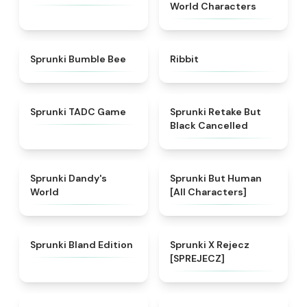
World Characters
★
5
★
4.4
Sprunki Bumble Bee
Ribbit
★
4.7
★
5
Sprunki TADC Game
Sprunki Retake But
Black Cancelled
★
4.6
★
4.7
Sprunki Dandy's
Sprunki But Human
World
[All Characters]
★
4.8
★
4.9
Sprunki Bland Edition
Sprunki X Rejecz
[SPREJECZ]