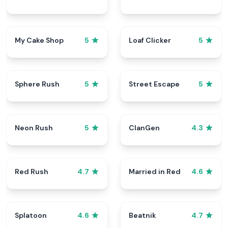
My Cake Shop
Loaf Clicker
5
5
Sphere Rush
Street Escape
5
5
Neon Rush
ClanGen
5
4.3
Red Rush
Married in Red
4.7
4.6
Splatoon
Beatnik
4.6
4.7