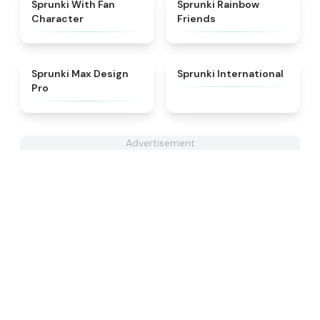
★
4.4
★
4.9
Sprunki With Fan
Sprunki Rainbow
Character
Friends
★
4.9
★
4.5
Sprunki Max Design
Sprunki International
Pro
Advertisement