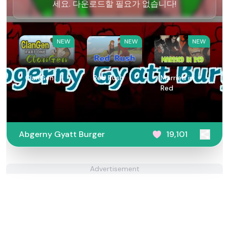
세요. 다운로드할 필요가 없습니다!
NEW
NEW
NEW
ClanGen
Red Rush
Married in
Red
Abgerny Gyatt Burger
19,101
Advertisement