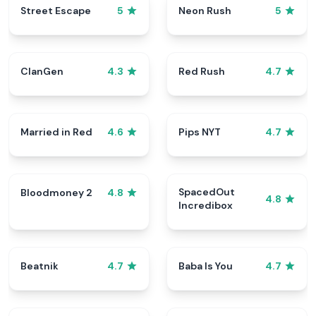
Street Escape
Neon Rush
5
5
ClanGen
Red Rush
4.3
4.7
Married in Red
Pips NYT
4.6
4.7
SpacedOut
Bloodmoney 2
4.8
4.8
Incredibox
Beatnik
Baba Is You
4.7
4.7