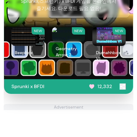
Sprunki(스프런키) x BFDI 게임을 온라인에서
즐기세요. 다운로드 필요 없음!
NEW
NEW
NEW
Geometry
Beepbox
Dumahhbox
Arrow 2
V1
Sprunki x BFDI
12,332
Advertisement