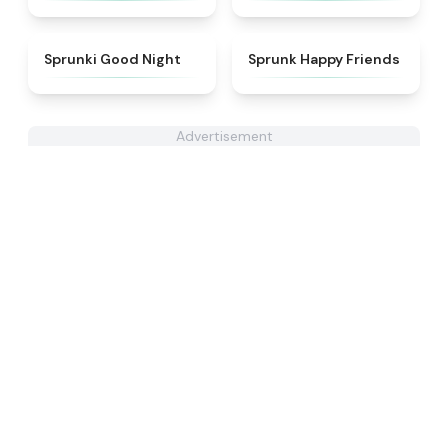
★
4.6
★
4.9
Sprunki Good Night
Sprunk Happy Friends
Advertisement