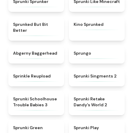
Sprunki Sprunker
Sprunki Like Minecraft
★
4.9
★
4.7
Sprunked But Bit
Kino Sprunked
Better
★
4.6
★
4.9
Abgerny Baggerhead
Sprungo
★
4.8
★
4.7
Sprinkle Reupload
Sprunki Singments 2
★
5
★
4.6
Sprunki Schoolhouse
Sprunki Retake
Trouble Babies 3
Dandy's World 2
★
5
★
4.6
Sprunki Green
Sprunki Play