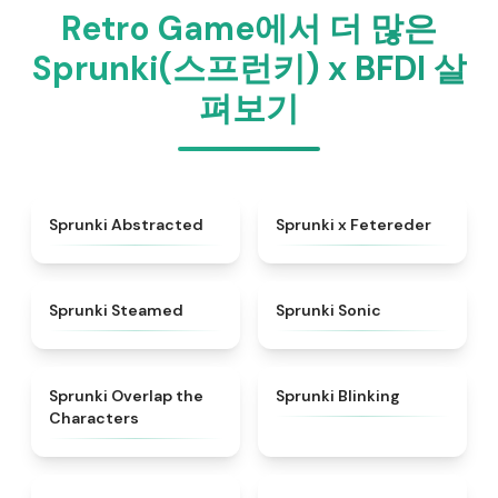
Retro Game에서 더 많은
Sprunki(스프런키) x BFDI 살
펴보기
★
4.9
★
5
Sprunki Abstracted
Sprunki x Fetereder
★
4.7
★
4.3
Sprunki Steamed
Sprunki Sonic
★
4.6
★
4.4
Sprunki Overlap the
Sprunki Blinking
Characters
★
5
★
4.5