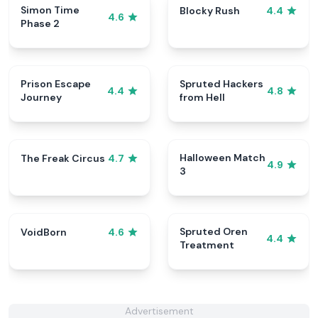
Simon Time
Blocky Rush
4.4
4.6
Phase 2
Prison Escape
Spruted Hackers
4.4
4.8
Journey
from Hell
Halloween Match
The Freak Circus
4.7
4.9
3
Spruted Oren
VoidBorn
4.6
4.4
Treatment
Advertisement