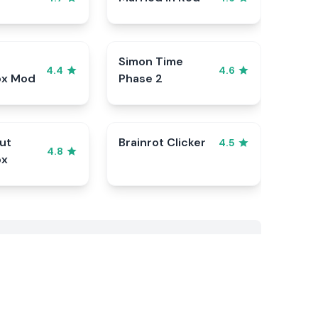
Simon Time
4.4
4.6
ox Mod
Phase 2
ut
Brainrot Clicker
4.5
4.8
ox