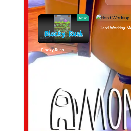
NEW
Hard Working M
Blocky Rush