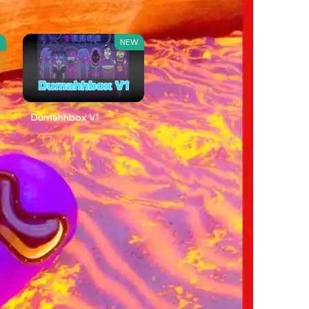
W
NEW
Dumahhbox V1