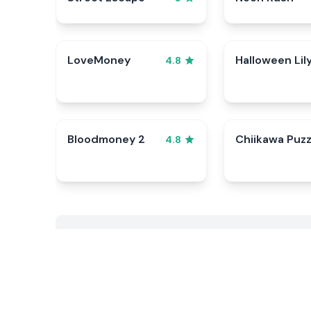
LoveMoney
Halloween Lil
4.8
Bloodmoney 2
Chiikawa Puzz
4.8