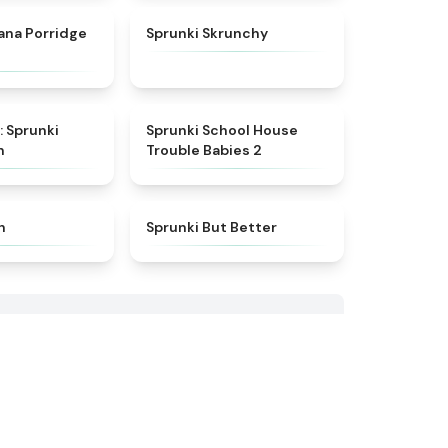
★
4.3
★
4.5
ana Porridge
Sprunki Skrunchy
★
4.6
★
4.8
: Sprunki
Sprunki School House
n
Trouble Babies 2
★
4.6
★
4.4
h
Sprunki But Better