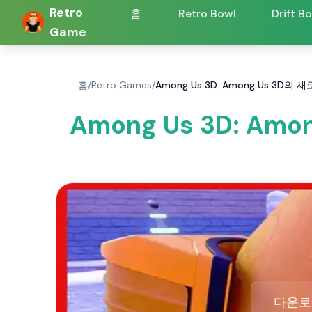
Retro
홈
Retro Bowl
Drift B
Game
홈
/
Retro Games
/
Among Us 3D: Among Us 3
Among Us 3D: 
다운로드