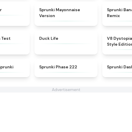
★
4.4
★
4.7
r
Sprunki Mayonnaise
Sprunki Ban
Version
Remix
★
4.8
★
4.7
 Test
Duck Life
V8 Dystopia
Style Editio
★
5
★
4.7
Sprunki
Sprunki Phase 222
Sprunki Das
Advertisement