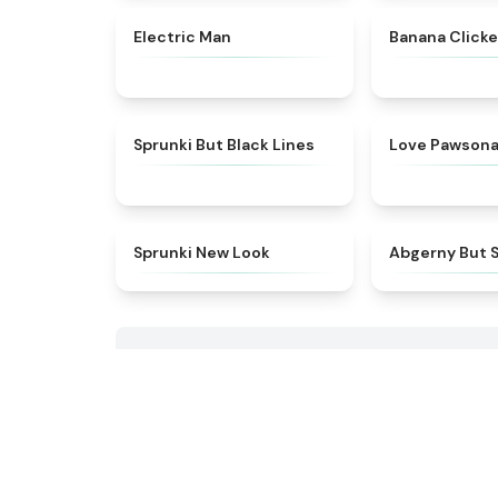
★
4.9
Electric Man
Banana Clicke
★
5
Sprunki But Black Lines
Love Pawsona
★
4.4
Sprunki New Look
Abgerny But 