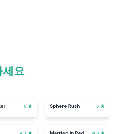
하세요
ker
Sphere Rush
5
5
Married in Red
4.7
4.6