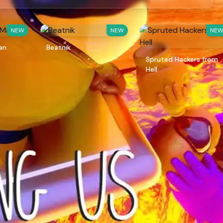
NEW
NEW
NE
an
Beatnik
Spruted Hackers from
Hell