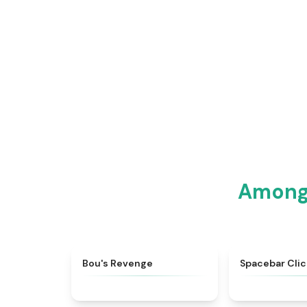
Amon
★
4.5
Bou's Revenge
Spacebar Clic