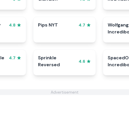
y
Pips NYT
Wolfgang
4.8
4.7
Incredib
le
Sprinkle
SpacedO
4.7
4.6
Reversed
Incredib
Advertisement