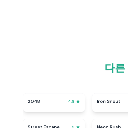
다른
2048
Iron Snout
4.8
Street Escape
Neon Rush
5