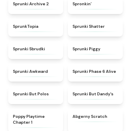
★
4.8
★
4.7
Sprunki Archive 2
Spronkin’
★
4.8
★
4.3
SprunkTopia
Sprunki Shatter
★
5
★
4.9
Sprunki Sbrudki
Sprunki Piggy
★
4.9
★
4.9
Sprunki Awkward
Sprunki Phase 6 Alive
★
4.7
★
4.6
Sprunki But Polos
Sprunki But Dandy's
★
4.3
★
4.3
Poppy Playtime
Abgerny Scratch
Chapter 1