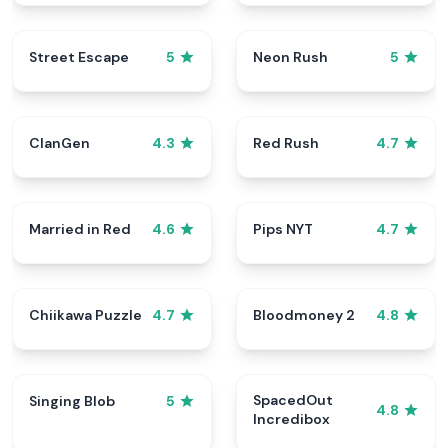
Street Escape
Neon Rush
5
5
ClanGen
Red Rush
4.3
4.7
Married in Red
Pips NYT
4.6
4.7
Chiikawa Puzzle
Bloodmoney 2
4.7
4.8
SpacedOut
Singing Blob
5
4.8
Incredibox