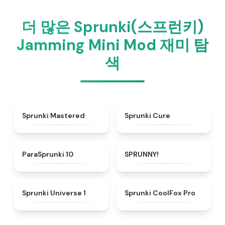
더 많은 Sprunki(스프런키)
Jamming Mini Mod 재미 탐
색
★
4.7
★
4.7
Sprunki Mastered
Sprunki Cure
★
4.6
★
4.8
ParaSprunki 10
SPRUNNY!
★
4.5
★
4.3
Sprunki Universe 1
Sprunki CoolFox Pro