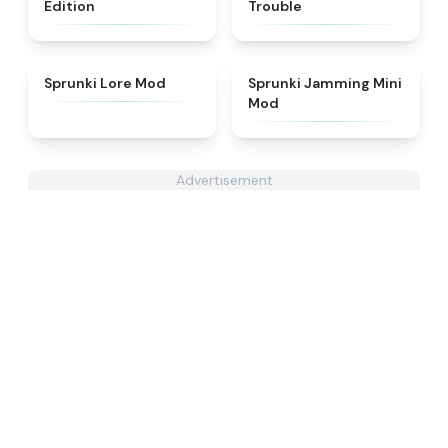
Edition
Trouble
★
4.9
★
4.6
Sprunki Lore Mod
Sprunki Jamming Mini
Mod
Advertisement