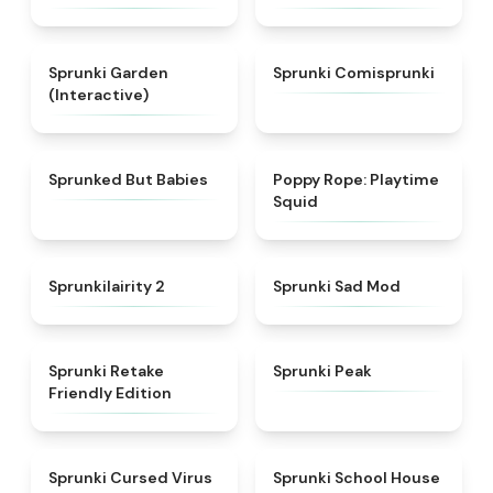
★
4.4
★
5
Sprunki Garden
Sprunki Comisprunki
(Interactive)
★
4.6
★
4.8
Sprunked But Babies
Poppy Rope: Playtime
Squid
★
4.4
★
4.4
Sprunkilairity 2
Sprunki Sad Mod
★
4.4
★
4.7
Sprunki Retake
Sprunki Peak
Friendly Edition
★
4.5
★
4.9
Sprunki Cursed Virus
Sprunki School House