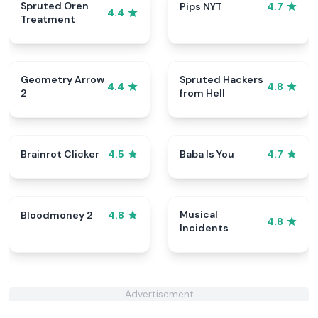
Spruted Oren
Pips NYT
4.7
4.4
Treatment
Geometry Arrow
Spruted Hackers
4.4
4.8
2
from Hell
Brainrot Clicker
Baba Is You
4.5
4.7
Musical
Bloodmoney 2
4.8
4.8
Incidents
Advertisement