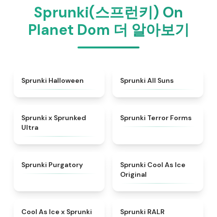
Sprunki(스프런키) On
Planet Dom 더 알아보기
★
4.4
★
4.9
Sprunki Halloween
Sprunki All Suns
★
4.7
★
4.4
Sprunki x Sprunked
Sprunki Terror Forms
Ultra
★
4.4
★
4.8
Sprunki Purgatory
Sprunki Cool As Ice
Original
★
4.4
★
4.6
Cool As Ice x Sprunki
Sprunki RALR