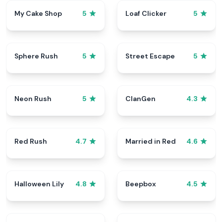
My Cake Shop
Loaf Clicker
5
5
Sphere Rush
Street Escape
5
5
Neon Rush
ClanGen
5
4.3
Red Rush
Married in Red
4.7
4.6
Halloween Lily
Beepbox
4.8
4.5