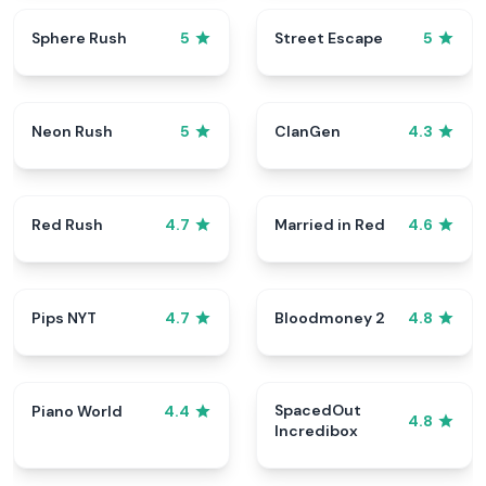
Sphere Rush
Street Escape
5
5
Neon Rush
ClanGen
5
4.3
Red Rush
Married in Red
4.7
4.6
Pips NYT
Bloodmoney 2
4.7
4.8
SpacedOut
Piano World
4.4
4.8
Incredibox