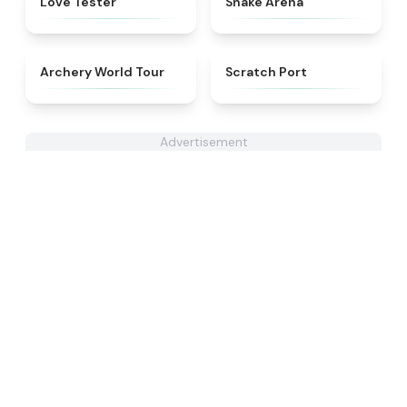
Love Tester
Snake Arena
★
4.7
★
4.3
Archery World Tour
Scratch Port
Advertisement