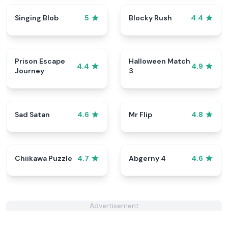
Singing Blob
Blocky Rush
5
4.4
Prison Escape
Halloween Match
4.4
4.9
Journey
3
Sad Satan
Mr Flip
4.6
4.8
Chiikawa Puzzle
Abgerny 4
4.7
4.6
Advertisement