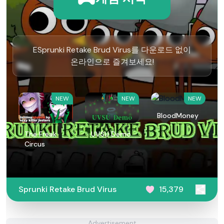
ESprunki Retake Brud Virus를 다운로드 없이
온라인으로 즐겨보세요!
NEW
NEW
NEW
BloodMoney
The Freak
UVSU Demo
Circus
Sprunki Retake Brud Virus
15,379
Advertisement