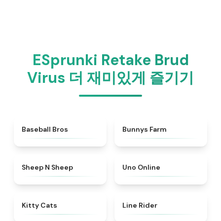
ESprunki Retake Brud
Virus 더 재미있게 즐기기
★
4.6
★
4.9
Baseball Bros
Bunnys Farm
★
4.4
★
4.5
Sheep N Sheep
Uno Online
★
4.9
★
4.5
Kitty Cats
Line Rider