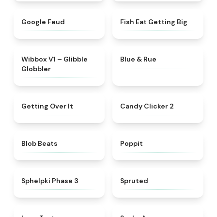
★
4.4
★
4.3
Google Feud
Fish Eat Getting Big
★
4.3
★
4.8
Wibbox V1 – Glibble
Blue & Rue
Globbler
★
4.6
★
4.7
Getting Over It
Candy Clicker 2
★
4.4
★
4.4
Blob Beats​
Poppit​
★
4.5
★
4.6
Sphelpki Phase 3
Spruted
★
4.7
★
4.5