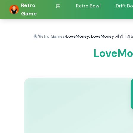
Retro
홈
Retro Bowl
Drift B
Game
홈
/
Retro Games
/
LoveMoney: LoveMoney 게임 |
LoveM