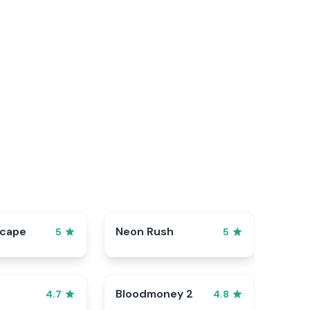
scape
Neon Rush
5
5
Bloodmoney 2
4.7
4.8