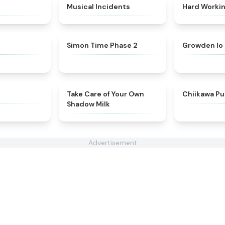
★
4.5
★
4.8
Musical Incidents
Hard Worki
★
4.8
★
4.6
Simon Time Phase 2
Growden Io
★
4.7
★
4.9
Take Care of Your Own
Chiikawa Pu
Shadow Milk
Advertisement