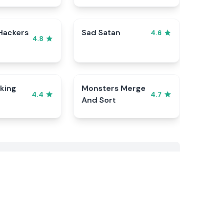
Hackers
Sad Satan
4.6
4.8
king
Monsters Merge
4.4
4.7
And Sort