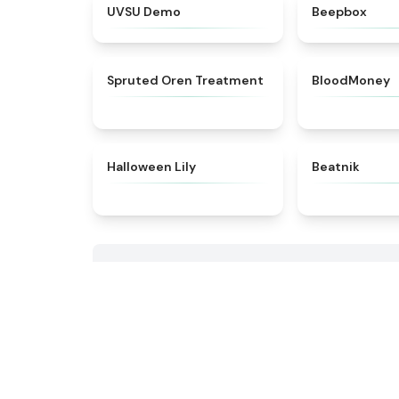
★
4.7
UVSU Demo
Beepbox
★
4.4
Spruted Oren Treatment
BloodMoney
★
4.8
Halloween Lily
Beatnik