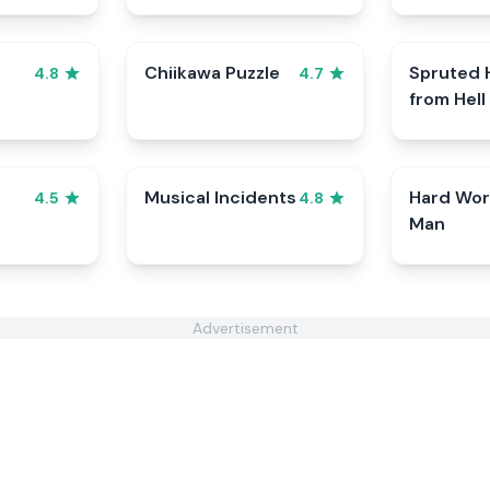
Chiikawa Puzzle
Spruted 
4.8
4.7
from Hell
Musical Incidents
Hard Wor
4.5
4.8
Man
Advertisement