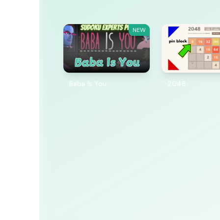
NEW
Baba Is You
2048