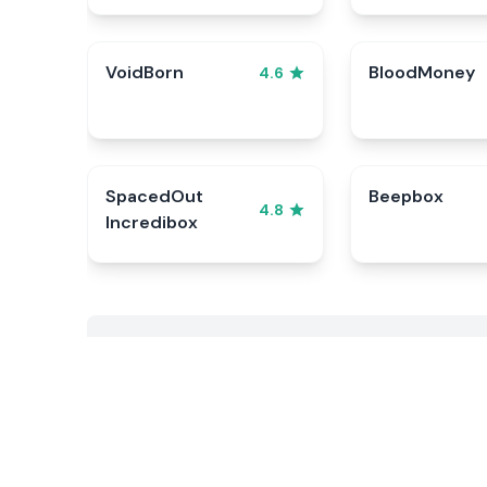
VoidBorn
BloodMoney
4.6
SpacedOut
Beepbox
4.8
Incredibox