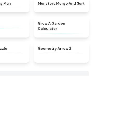
★
4.4
★
4.7
ng Man
Monsters Merge And Sort
★
4.4
★
4.9
Grow A Garden
Calculator
★
4.7
★
4.4
zzle
Geometry Arrow 2