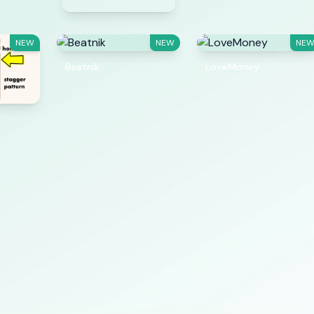
NEW
NEW
NE
Beatnik
LoveMoney