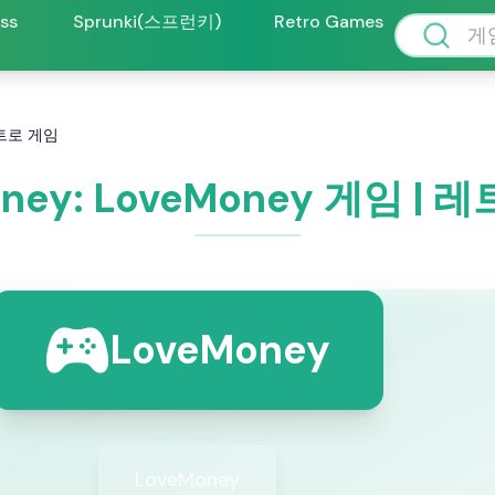
oss
Sprunki(스프런키)
Retro Games
 레트로 게임
oney: LoveMoney 게임 | 
LoveMoney
LoveMoney