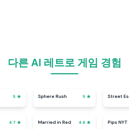
다른 AI 레트로 게임 경험
Sphere Rush
Street E
5
5
Married in Red
Pips NYT
4.7
4.6