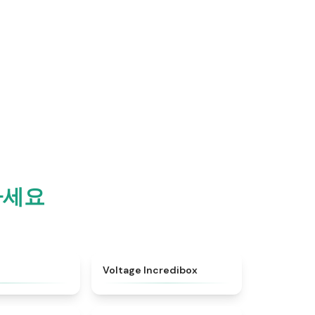
하세요
★
4.6
★
4.7
Voltage Incredibox