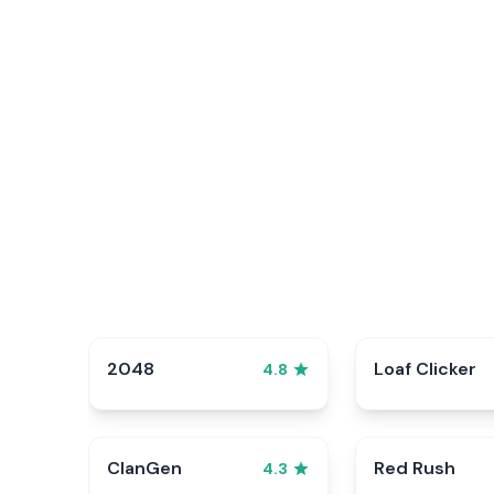
2048
Loaf Clicker
4.8
ClanGen
Red Rush
4.3