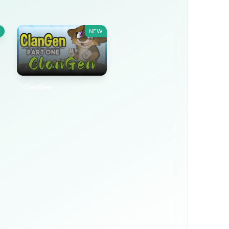
W
NEW
ClanGen