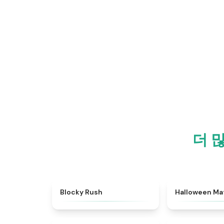
더 
★
4.4
Blocky Rush
Halloween Ma