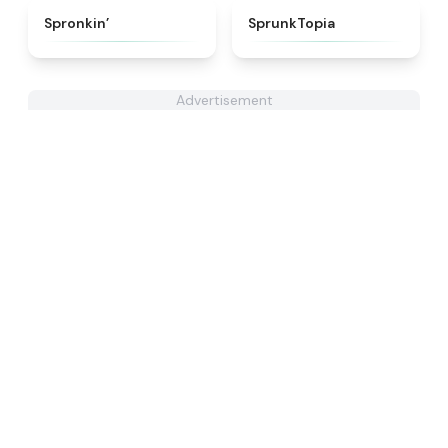
★
4.7
★
4.8
Spronkin’
SprunkTopia
Advertisement