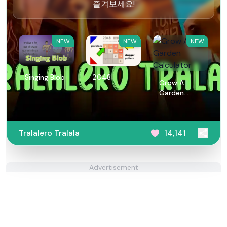
즐겨보세요!
NEW
NEW
NEW
Singing Blob
2048
Grow A
Garden
Calculator
Tralalero Tralala
14,141
Advertisement