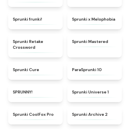
★
4.7
★
4.3
Sprunki frunki!
Sprunki x Melophobia
★
4.5
★
4.7
Sprunki Retake
Sprunki Mastered
Crossword
★
4.7
★
4.6
Sprunki Cure
ParaSprunki 10
★
4.8
★
4.5
SPRUNNY!
Sprunki Universe 1
★
4.3
★
4.8
Sprunki CoolFox Pro
Sprunki Archive 2