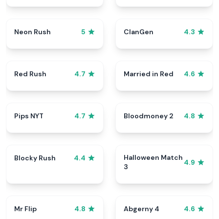
Neon Rush
ClanGen
5
4.3
Red Rush
Married in Red
4.7
4.6
Pips NYT
Bloodmoney 2
4.7
4.8
Halloween Match
Blocky Rush
4.4
4.9
3
Mr Flip
Abgerny 4
4.8
4.6