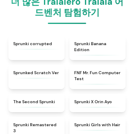
더 많은 Tralalero Tralala 어
드벤처 탐험하기
★
4.7
★
4.9
Sprunki corrupted
Sprunki Banana
Edition
★
4.4
★
4.9
Sprunked Scratch Ver
FNF Mr. Fun Computer
Test
★
4.5
★
4.5
The Second Sprunki
Sprunki X Orin Ayo
★
4.7
★
4.4
Sprunki Remastered
Sprunki Girls with Hair
3