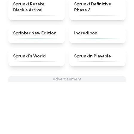
★
4.3
★
4.9
Sprunki Retake
Sprunki Definitive
Black's Arrival
Phase 3
★
4.5
★
4.8
Sprinker New Edition
Incredibox
★
4.6
★
4.7
Sprunki's World
Sprunkin Playable
Advertisement