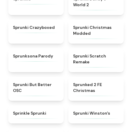
World 2
★
4.9
★
4.9
Sprunki Crazyboxed
Sprunki Christmas
Modded
★
4.8
★
4.3
Sprunksona Parody
Sprunki Scratch
Remake
★
4.3
★
4.9
Sprunki But Better
Sprunked 2 FE
OSC
Christmas
★
4.3
★
4.7
Sprinkle Sprunki
Sprunki Winston's