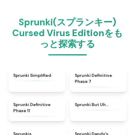
Sprunki(スプランキー)
Cursed Virus Editionをも
っと探索する
★
4.5
★
4.4
Sprunki Simplified
Sprunki Definitive
Phase 7
★
4.8
★
4.7
Sprunki Definitive
Sprunki But Uh…
Phase 11
★
5
★
4.7
Sprunkis
Sprunki Dandy's