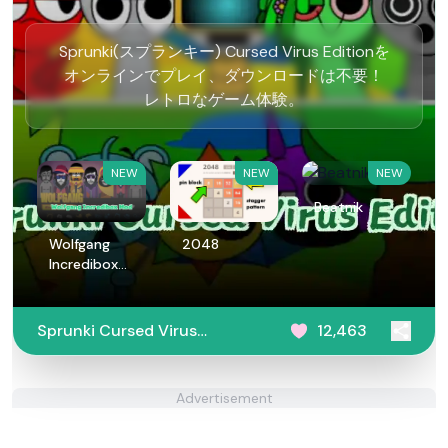
Sprunki(スプランキー) Cursed Virus Editionを
オンラインでプレイ、ダウンロードは不要！
レトロなゲーム体験。
NEW
NEW
NEW
Beatnik
Wolfgang
2048
Incredibox
Mod
Sprunki Cursed Virus
12,463
Edition
Advertisement