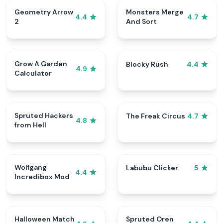
Geometry Arrow
Monsters Merge
4.4
4.7
2
And Sort
Grow A Garden
Blocky Rush
4.4
4.9
Calculator
Spruted Hackers
The Freak Circus
4.7
4.8
from Hell
Wolfgang
Labubu Clicker
5
4.4
Incredibox Mod
Halloween Match
Spruted Oren