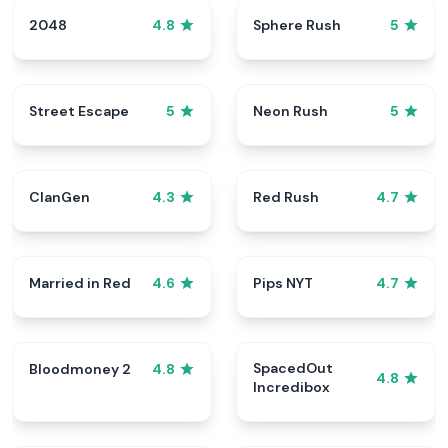
2048
Sphere Rush
4.8
5
Street Escape
Neon Rush
5
5
ClanGen
Red Rush
4.3
4.7
Married in Red
Pips NYT
4.6
4.7
SpacedOut
Bloodmoney 2
4.8
4.8
Incredibox