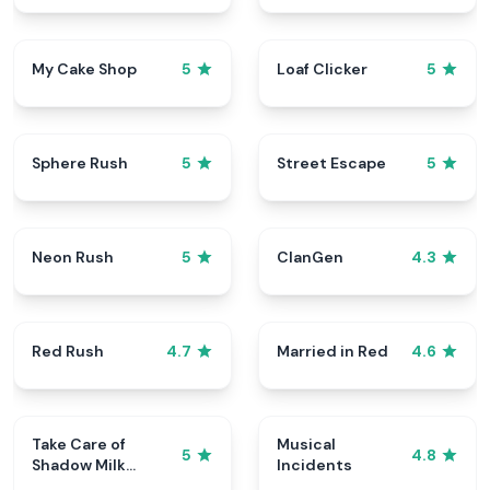
My Cake Shop
Loaf Clicker
5
5
Sphere Rush
Street Escape
5
5
Neon Rush
ClanGen
5
4.3
Red Rush
Married in Red
4.7
4.6
Take Care of
Musical
5
4.8
Shadow Milk
Incidents
Cookie