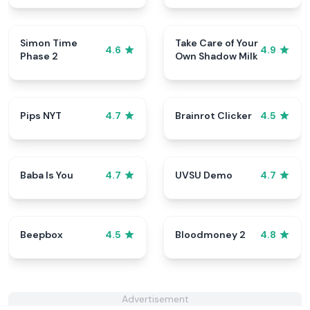
Simon Time
Take Care of Your
4.6
4.9
Phase 2
Own Shadow Milk
Pips NYT
Brainrot Clicker
4.7
4.5
Baba Is You
UVSU Demo
4.7
4.7
Beepbox
Bloodmoney 2
4.5
4.8
Advertisement