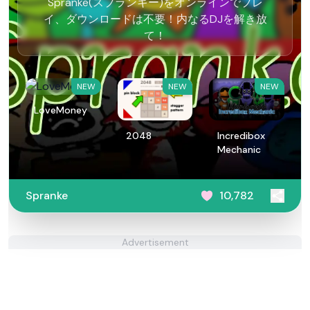
Spranke(スプランキー)をオンラインでプレ
イ、ダウンロードは不要！内なるDJを解き放
て！
NEW
NEW
NEW
LoveMoney
2048
Incredibox
Mechanic
Spranke
10,782
Advertisement