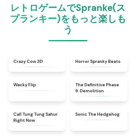
レトロゲームでSpranke(ス
プランキー)をもっと楽しも
う
★
4.7
★
4.8
Crazy Cow 3D
Horror Spranky Beats
★
4.9
★
4.9
Wacky Flip
The Definitive Phase
9: Demolition
★
4.5
★
4.6
Call Tung Tung Sahur
Sonic The Hedgehog
Right Now