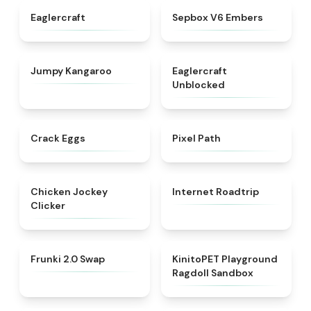
★
4.6
★
4.7
Eaglercraft
Sepbox V6 Embers
★
4.5
★
4.4
Jumpy Kangaroo
Eaglercraft
Unblocked
★
4.4
★
4.7
Crack Eggs
Pixel Path
★
4.4
★
4.7
Chicken Jockey
Internet Roadtrip
Clicker
★
4.8
★
4.8
Frunki 2.0 Swap​
KinitoPET Playground
Ragdoll Sandbox