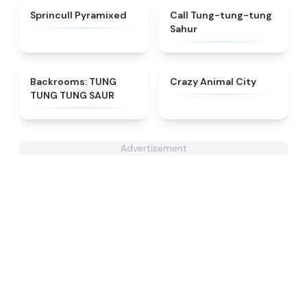
★
4.8
★
4.3
Sprincull Pyramixed
Call Tung-tung-tung
Sahur
★
4.9
★
4.9
Backrooms: TUNG
Crazy Animal City
TUNG TUNG SAUR
Advertisement