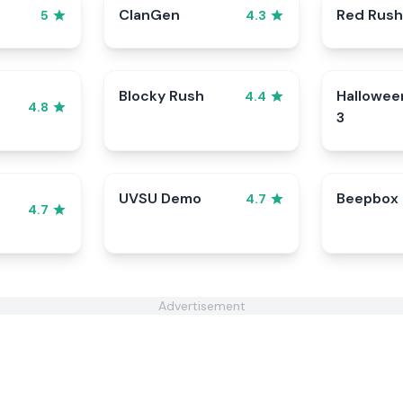
ClanGen
Red Rush
5
4.3
Blocky Rush
Hallowee
4.4
4.8
3
UVSU Demo
Beepbox
4.7
4.7
Advertisement