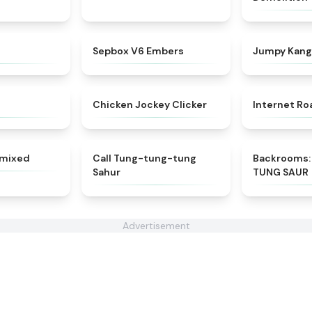
★
4.6
★
4.7
Sepbox V6 Embers
Jumpy Kang
★
4.7
★
4.4
Chicken Jockey Clicker
Internet Ro
★
4.8
★
4.3
amixed
Call Tung-tung-tung
Backrooms:
Sahur
TUNG SAUR
Advertisement