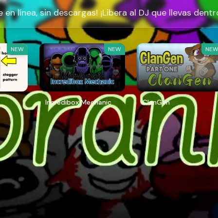
 en línea, sin descargas! ¡Libera al DJ que llevas dentr
NEW
NEW
NE
Incredibox Mechanic
ClanGen