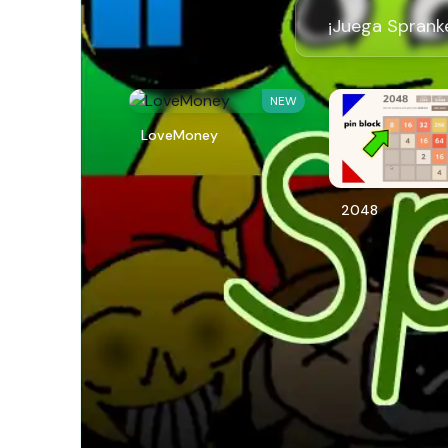
¡Juega Spranke
NEW
LoveMoney
2048