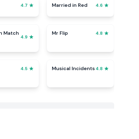
Married in Red
4.7
4.6
n Match
Mr Flip
4.8
4.9
Musical Incidents
4.5
4.8