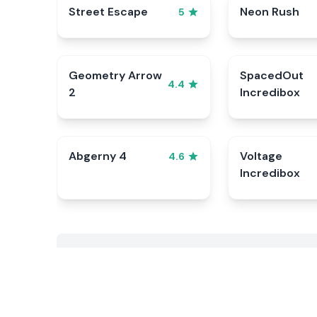
Street Escape
Neon Rush
5
Geometry Arrow
SpacedOut
4.4
2
Incredibox
Abgerny 4
Voltage
4.6
Incredibox