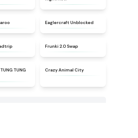
★
4.5
★
4.4
aroo
Eaglercraft Unblocked
★
4.7
★
4.8
adtrip
Frunki 2.0 Swap​
★
4.9
★
4.9
 TUNG TUNG
Crazy Animal City