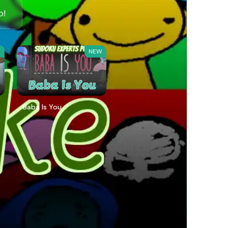
o!
W
NEW
Baba Is You