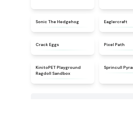
★
4.6
Sonic The Hedgehog
Eaglercraft
★
4.4
Crack Eggs
Pixel Path
★
4.8
KinitoPET Playground
Sprincull Pyr
Ragdoll Sandbox