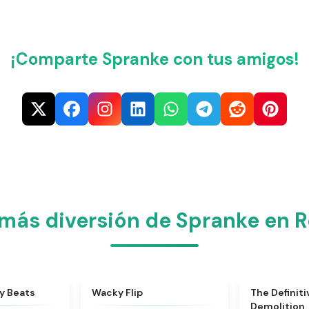
¡Comparte Spranke con tus amigos!
más diversión de Spranke en R
★
4.8
★
4.9
y Beats
Wacky Flip
The Definiti
Demolition