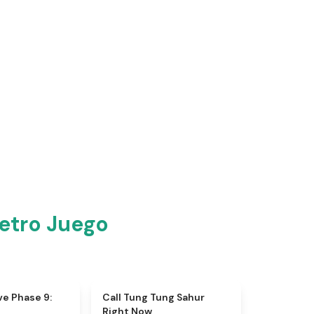
etro Juego
★
4.9
★
4.5
ve Phase 9:
Call Tung Tung Sahur
Right Now