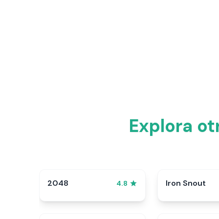
Explora ot
2048
Iron Snout
4.8