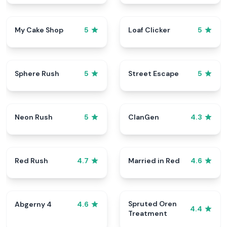
My Cake Shop
Loaf Clicker
5
5
Sphere Rush
Street Escape
5
5
Neon Rush
ClanGen
5
4.3
Red Rush
Married in Red
4.7
4.6
Spruted Oren
Abgerny 4
4.6
4.4
Treatment