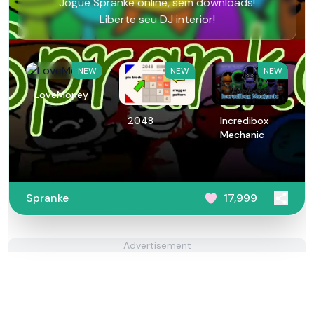
Jogue Spranke online, sem downloads!
Liberte seu DJ interior!
NEW
NEW
NEW
LoveMoney
2048
Incredibox
Mechanic
Spranke
17,999
Advertisement