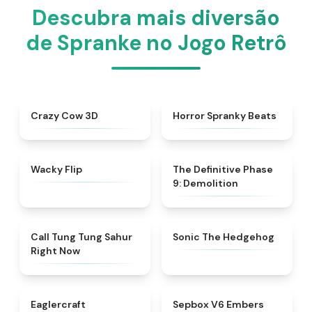
Descubra mais diversão
de Spranke no Jogo Retrô
★
4.7
★
4.8
Crazy Cow 3D
Horror Spranky Beats
★
4.9
★
4.9
Wacky Flip
The Definitive Phase
9: Demolition
★
4.5
★
4.6
Call Tung Tung Sahur
Sonic The Hedgehog
Right Now
★
4.6
★
4.7
Eaglercraft
Sepbox V6 Embers