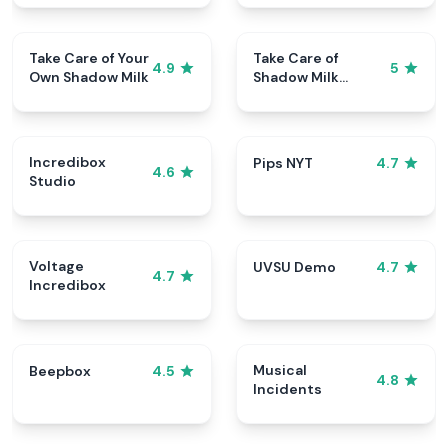
Take Care of Your
Take Care of
4.9
5
Own Shadow Milk
Shadow Milk
Cookie
Incredibox
Pips NYT
4.7
4.6
Studio
Voltage
UVSU Demo
4.7
4.7
Incredibox
Musical
Beepbox
4.5
4.8
Incidents