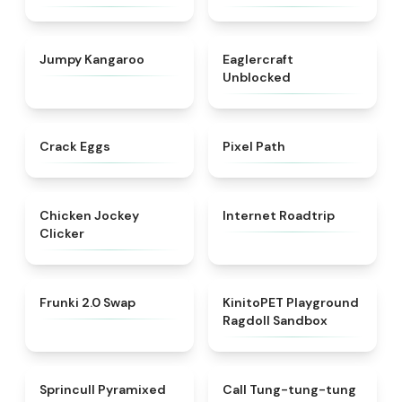
★
4.5
★
4.4
Jumpy Kangaroo
Eaglercraft
Unblocked
★
4.4
★
4.7
Crack Eggs
Pixel Path
★
4.4
★
4.7
Chicken Jockey
Internet Roadtrip
Clicker
★
4.8
★
4.8
Frunki 2.0 Swap​
KinitoPET Playground
Ragdoll Sandbox
★
4.8
★
4.3
Sprincull Pyramixed
Call Tung-tung-tung